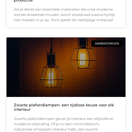
Als je denkt aan essentiële materialen die onze moderne
wereld draaiende houden, komt staaldraad waarschijnlijk
niet meteen in je op. Toch speelt dit veelzijdige materiaal
AANBIEDINGEN
Zwarte plafondlampen: een tijdloze keuze voor elk
interieur
Zwarte plafondlampen geven je interieur een stijlvolle en
moderne uitstraling. Of je nu een minimalistisch,
industrieel of klassiek interieur hebt, een zwarte