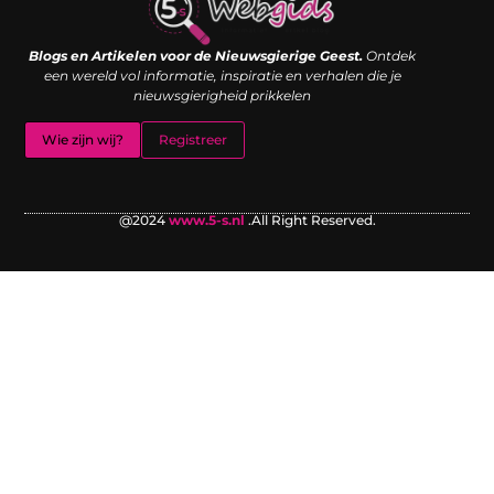
Links kopen: de shortcut naar SEO-succes of een digitale boemerang?
Verdien geld met je website: van passieproject naar inkomstenbron
Blogs en Artikelen voor de Nieuwsgierige Geest.
Ontdek
een wereld vol informatie, inspiratie en verhalen die je
nieuwsgierigheid prikkelen
Wie zijn wij?
Registreer
@2024
www.5-s.nl
.All Right Reserved.