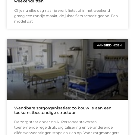
weekendritten
Of je nu elke dag naar je werk fietst of in het weekend
graag een rondje maakt, de juiste fiets scheelt gedoe. Een
model dat
AANBIEDINGEN
Wendbare zorgorganisaties: zo bouw je aan een
toekomstbestendige structuur
De zorg staat onder druk. Personeelstekorten,
toenemende regeldruk, digitalisering en veranderende
cliëntverwachtingen stapelen zich op. Voor zorgmanagers