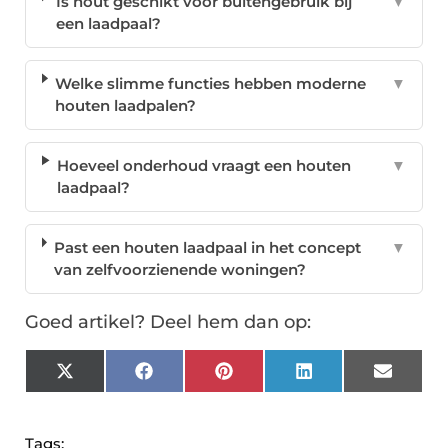
Is hout geschikt voor buitengebruik bij
▼
een laadpaal?
Welke slimme functies hebben moderne
▼
houten laadpalen?
Hoeveel onderhoud vraagt een houten
▼
laadpaal?
Past een houten laadpaal in het concept
▼
van zelfvoorzienende woningen?
Goed artikel? Deel hem dan op:
X
Facebook
Pinterest
LinkedIn
Email
(Twitter)
Tags: