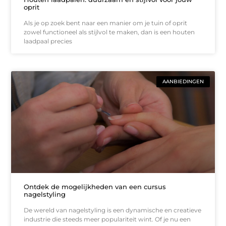
oprit
Als je op zoek bent naar een manier om je tuin of oprit
zowel functioneel als stijlvol te maken, dan is een houten
laadpaal precies
AANBIEDINGEN
Ontdek de mogelijkheden van een cursus
nagelstyling
De wereld van nagelstyling is een dynamische en creatieve
industrie die steeds meer populariteit wint. Of je nu een