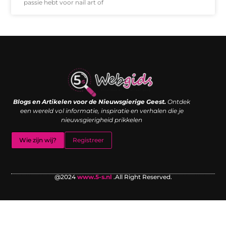
passie hebt voor nail art of
Links kopen: de shortcut naar SEO-succes of een digitale boemerang?
Verdien geld met je website: van passieproject naar inkomstenbron
Blogs en Artikelen voor de Nieuwsgierige Geest.
Ontdek
een wereld vol informatie, inspiratie en verhalen die je
nieuwsgierigheid prikkelen
Wie zijn wij?
Registreer
@2024
www.5-s.nl
.All Right Reserved.