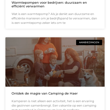
Warmtepompen voor bedrijven: duurzaam en
efficiënt verwarmen
Wat is een warmtepomp? Als je denkt aan duurzame en
efficiënte manieren om je bedrijfspand te verwarmen, dan
is een warmtepomp zeker iets om te
AANBIEDINGEN
Ontdek de magie van Camping de Haer
Kamperen is niet alleen een activiteit, het is een ervaring
die gezinnen samenbrengt. Een vakantie op een camping
met zwembad in Ootmarsum kan de perfecte