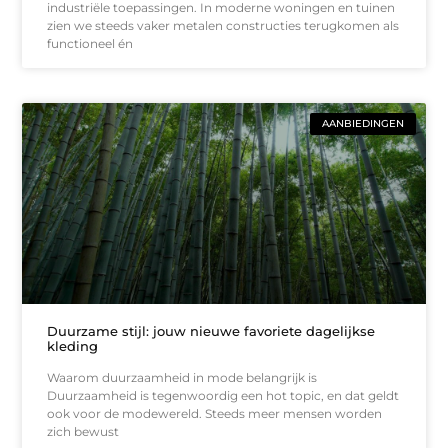
industriële toepassingen. In moderne woningen en tuinen
zien we steeds vaker metalen constructies terugkomen als
functioneel én
AANBIEDINGEN
Duurzame stijl: jouw nieuwe favoriete dagelijkse
kleding
Waarom duurzaamheid in mode belangrijk is
Duurzaamheid is tegenwoordig een hot topic, en dat geldt
ook voor de modewereld. Steeds meer mensen worden
zich bewust