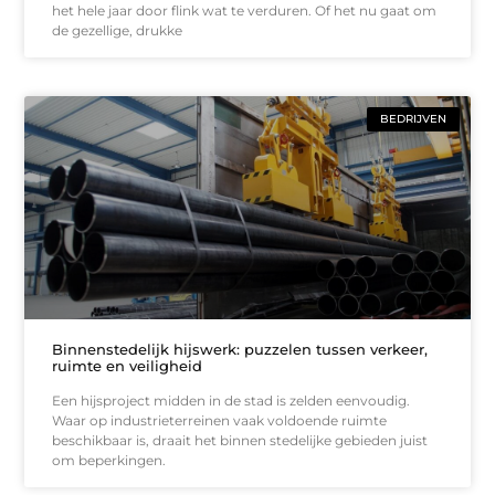
het hele jaar door flink wat te verduren. Of het nu gaat om
de gezellige, drukke
BEDRIJVEN
Binnenstedelijk hijswerk: puzzelen tussen verkeer,
ruimte en veiligheid
Een hijsproject midden in de stad is zelden eenvoudig.
Waar op industrieterreinen vaak voldoende ruimte
beschikbaar is, draait het binnen stedelijke gebieden juist
om beperkingen.