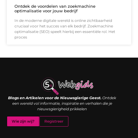
Ontdek de voordelen van zoekmachine
optimalisatie voor jouw bedrijf
In de moderne digitale wereld is online zichtbaarheid
cruciaal voor het succes van elk bedrijf. Zoekmachine
optimalisatie (SEO) speelt hierbij een essentiële rol. Het
proces
Links kopen: de shortcut naar SEO-succes of een digitale boemerang?
Verdien geld met je website: van passieproject naar inkomstenbron
Blogs en Artikelen voor de Nieuwsgierige Geest.
Ontdek
een wereld vol informatie, inspiratie en verhalen die je
nieuwsgierigheid prikkelen
Wie zijn wij?
Registreer