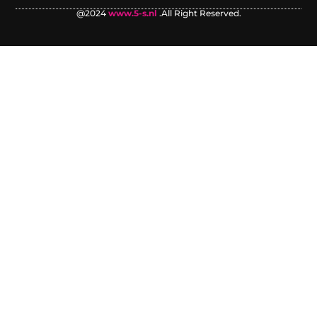
@2024
www.5-s.nl
.All Right Reserved.