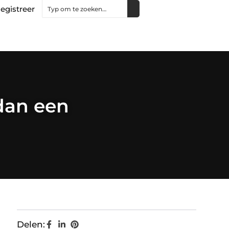
egistreer
dan een
Delen: