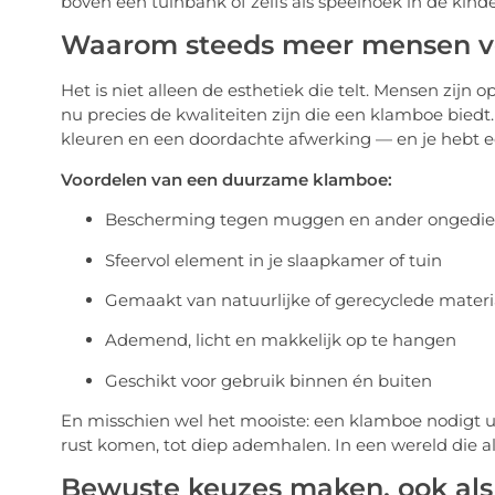
boven een tuinbank of zelfs als speelhoek in de kin
Waarom steeds meer mensen vo
Het is niet alleen de esthetiek die telt. Mensen zijn
nu precies de kwaliteiten zijn die een klamboe biedt
kleuren en een doordachte afwerking — en je hebt een 
Voordelen van een duurzame klamboe:
Bescherming tegen muggen en ander ongedie
Sfeervol element in je slaapkamer of tuin
Gemaakt van natuurlijke of gerecyclede materi
Ademend, licht en makkelijk op te hangen
Geschikt voor gebruik binnen én buiten
En misschien wel het mooiste: een klamboe nodigt ui
rust komen, tot diep ademhalen. In een wereld die alti
Bewuste keuzes maken, ook als h