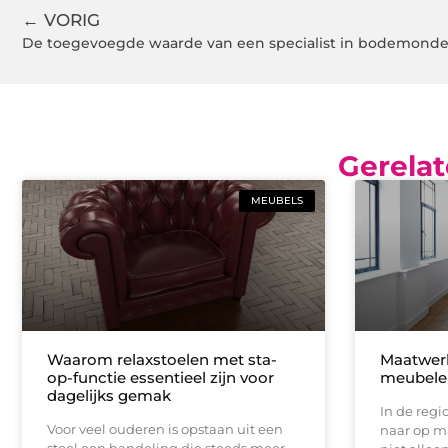
← VORIG
Gerelat
MEUBELS
Waarom relaxstoelen met sta-
Maatwerki
op-functie essentieel zijn voor
meubele
dagelijks gemak
In de regi
Voor veel ouderen is opstaan uit een
naar op m
stoel een handeling die steeds meer