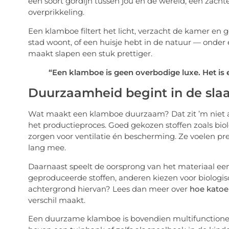
een soort gordijn tussen jou en de wereld, een zacht
overprikkeling.
Een klamboe filtert het licht, verzacht de kamer en 
stad woont, of een huisje hebt in de natuur — onder ee
maakt slapen een stuk prettiger.
“Een klamboe is geen overbodige luxe. Het is 
Duurzaamheid begint in de sl
Wat maakt een klamboe duurzaam? Dat zit ’m niet al
het productieproces. Goed gekozen stoffen zoals biol
zorgen voor ventilatie én bescherming. Ze voelen pre
lang mee.
Daarnaast speelt de oorsprong van het materiaal e
geproduceerde stoffen, anderen kiezen voor biologi
achtergrond hiervan? Lees dan meer over
hoe kato
verschil maakt.
Een duurzame klamboe is bovendien multifunctionee