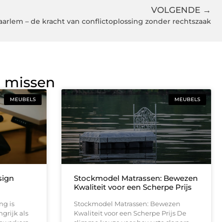
VOLGENDE →
aarlem – de kracht van conflictoplossing zonder rechtszaak
g missen
MEUBELS
MEUBELS
sign
Stockmodel Matrassen: Bewezen
Kwaliteit voor een Scherpe Prijs
g is
Stockmodel Matrassen: Bewezen
grijk als
Kwaliteit voor een Scherpe Prijs De