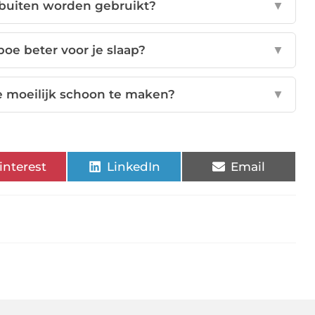
buiten worden gebruikt?
▼
oe beter voor je slaap?
▼
 moeilijk schoon te maken?
▼
interest
LinkedIn
Email