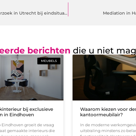
De toegevoegde waarde van een specialist in bodemonderzoek in Utrecht bij eindsituatieonderzoek
Mediation in H
eerde berichten
die u niet ma
MEUBELS
nterieur bij exclusieve
Waarom kiezen voor de
n in Eindhoven
kantoormeubilair?
o Eindhoven groeit de vraag
In de moderne werkomgevin
aat gemaakte interieurs die
uitstraling minstens zo belan