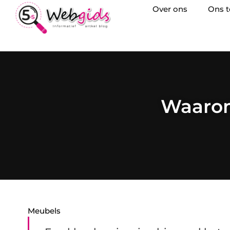
Over ons
Ons 
Waarom
Meubels