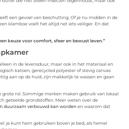
e buffer die niet alleen insecten tegenhoudt, maar ook
geeft een gevoel van beschutting. Of je nu midden in de
n klamboe voelt het altijd net iets veiliger. En dat
een keuze voor comfort, sfeer en bewust leven.”
aapkamer
leen in de levensduur, maar ook in het materiaal en
ogisch katoen, gerecycled polyester of stevig canvas
ttig aan op de huid, zijn makkelijk te wassen en gaan
en grote rol. Sommige merken maken gebruik van lokaal
sch geteelde grondstoffen. Meer weten over de
en duurzaam verbouwd kan worden
en waarom dat
l: je kunt hem gebruiken boven je bed, als hemel