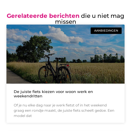
Gerelateerde berichten
die u niet mag
missen
AANBIEDINGEN
De juiste fiets kiezen voor woon werk en
weekendritten
Of je nu elke dag naar je werk fietst of in het weekend
graag een rondje maakt, de juiste fiets scheelt gedoe. Een
model dat