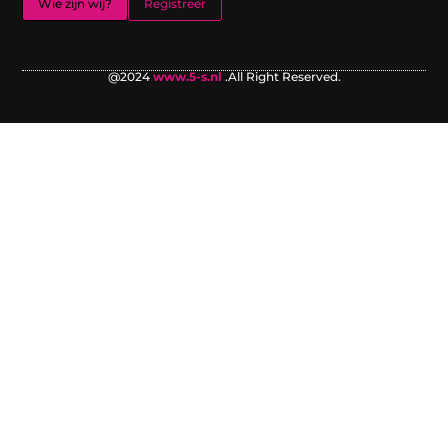
Wie zijn wij?
Registreer
@2024
www.5-s.nl
.All Right Reserved.