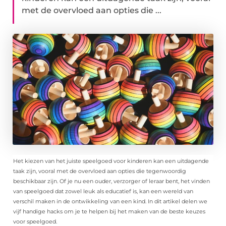
met de overvloed aan opties die ...
Het kiezen van het juiste speelgoed voor kinderen kan een uitdagende
taak zijn, vooral met de overvloed aan opties die tegenwoordig
beschikbaar zijn. Of je nu een ouder, verzorger of leraar bent, het vinden
van speelgoed dat zowel leuk als educatief is, kan een wereld van
verschil maken in de ontwikkeling van een kind. In dit artikel delen we
vijf handige hacks om je te helpen bij het maken van de beste keuzes
voor speelgoed.