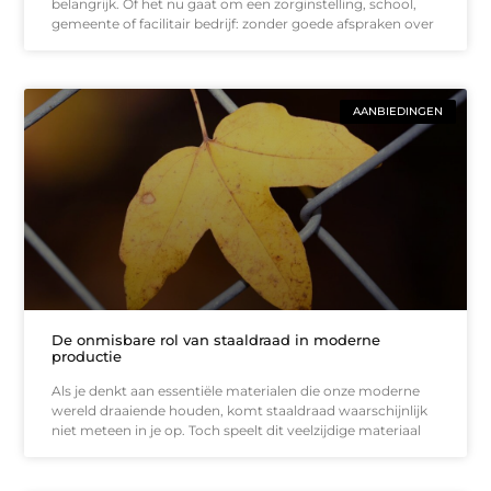
belangrijk. Of het nu gaat om een zorginstelling, school,
gemeente of facilitair bedrijf: zonder goede afspraken over
AANBIEDINGEN
De onmisbare rol van staaldraad in moderne
productie
Als je denkt aan essentiële materialen die onze moderne
wereld draaiende houden, komt staaldraad waarschijnlijk
niet meteen in je op. Toch speelt dit veelzijdige materiaal