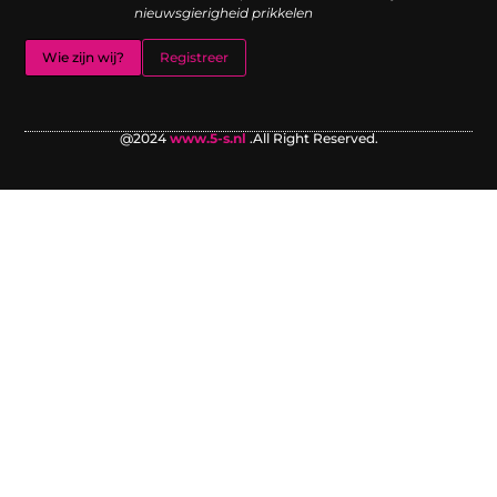
nieuwsgierigheid prikkelen
Wie zijn wij?
Registreer
@2024
www.5-s.nl
.All Right Reserved.