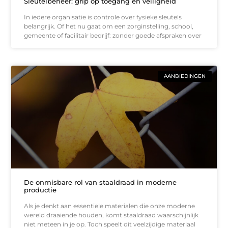
Sleutelbeheer: grip op toegang en veiligheid
In iedere organisatie is controle over fysieke sleutels
belangrijk. Of het nu gaat om een zorginstelling, school,
gemeente of facilitair bedrijf: zonder goede afspraken over
AANBIEDINGEN
De onmisbare rol van staaldraad in moderne
productie
Als je denkt aan essentiële materialen die onze moderne
wereld draaiende houden, komt staaldraad waarschijnlijk
niet meteen in je op. Toch speelt dit veelzijdige materiaal