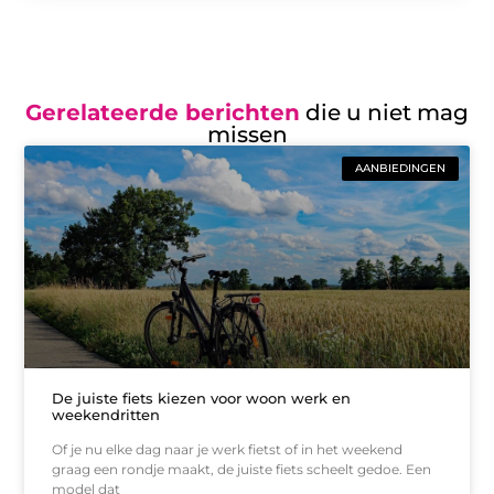
Gerelateerde berichten
die u niet mag
missen
AANBIEDINGEN
De juiste fiets kiezen voor woon werk en
weekendritten
Of je nu elke dag naar je werk fietst of in het weekend
graag een rondje maakt, de juiste fiets scheelt gedoe. Een
model dat