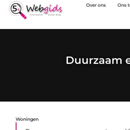
Over ons
Ons 
Duurzaam e
Woningen