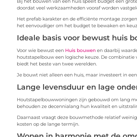
Bij het bouwen van een huis speelt budget een grot
doordat veel werkzaamheden vooraf worden vastgel
Het prefab karakter en de efficiënte montage zorgen
het eenvoudiger om het budget te bewaken en keu
Ideale basis voor bewust huis 
Voor wie bewust een
Huis bouwen
en daarbij waarde
houtstapelbouw een logische keuze. De combinatie
biedt het beste van twee werelden.
Je bouwt niet alleen een huis, maar investeert in 
Lange levensduur en lage ond
Houtstapelbouwwoningen zijn gebouwd om lang mee 
behouden ze decennialang hun kwaliteit en uitstrali
Daarnaast vraagt deze bouwmethode relatief weinig
kosten op de lange termijn.
Wonen in harmonie met de om