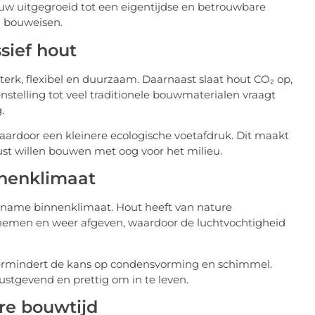
uw uitgegroeid tot een eigentijdse en betrouwbare
n bouweisen.
sief hout
sterk, flexibel en duurzaam. Daarnaast slaat hout CO₂ op,
nstelling tot veel traditionele bouwmaterialen vraagt
.
daardoor een kleinere ecologische voetafdruk. Dit maakt
st willen bouwen met oog voor het milieu.
nnenklimaat
ename binnenklimaat. Hout heeft van nature
nemen en weer afgeven, waardoor de luchtvochtigheid
vermindert de kans op condensvorming en schimmel.
stgevend en prettig om in te leven.
re bouwtijd