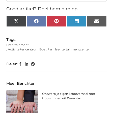
Goed artikel? Deel hem dan op:
X
Facebook
Pinterest
LinkedIn
Email
(Twitter)
Tags:
Entertainment
,
Activiteitencentrum Ede
,
Familyentertainmentcenter
Delen:
Meer Berichten
Ontwerp je eigen liefdeverhaal met
trouwringen uit Deventer