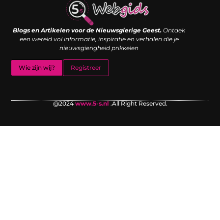
Links kopen: de shortcut naar SEO-succes of een digitale boemerang?
Verdien geld met je website: van passieproject naar inkomstenbron
Blogs en Artikelen voor de Nieuwsgierige Geest.
Ontdek
een wereld vol informatie, inspiratie en verhalen die je
nieuwsgierigheid prikkelen
Wie zijn wij?
Registreer
@2024
www.5-s.nl
.All Right Reserved.