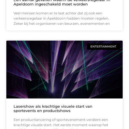
Apeldoorn ingeschakeld moet worden
Veel mensen komen er te laat achter dat zij ook een
verkeersregelaar in Apeldoorn hadden moeten regelen.
Zeker bij het organiseren van beurzen, evenementen en
ENTERTAINMENT
Lasershow als krachtige visuele start van
sportevents en productshows
Een productlancering of sportevenement verdient een
krachtige visuele start. Het eerste moment waarop het