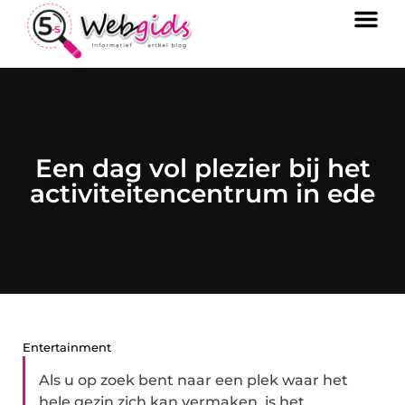
Een dag vol plezier bij het
activiteitencentrum in ede
Entertainment
Als u op zoek bent naar een plek waar het
hele gezin zich kan vermaken, is het