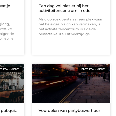
wat je
Een dag vol plezier bij het
activiteitencentrum in ede
Als u op zoek bent naar een plek waar
ierig,
het hele gezin zich kan vermaken, is
even. Ze
het activiteitencentrum in Ede de
volgende
perfecte keuze. Dit veelzijdige
jven van
TERTAINMENT
ENTERTAINMENT
n pubquiz
Voordelen van partybusverhuur