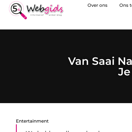
Over ons
Ons 
Van Saai N
Je
Entertainment