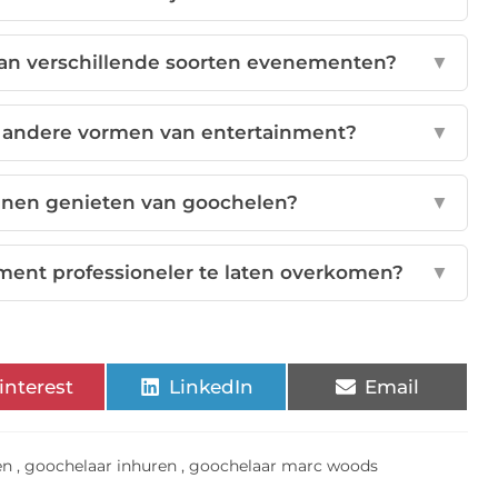
aan verschillende soorten evenementen?
▼
n andere vormen van entertainment?
▼
nnen genieten van goochelen?
▼
ment professioneler te laten overkomen?
▼
interest
LinkedIn
Email
en
,
goochelaar inhuren
,
goochelaar marc woods