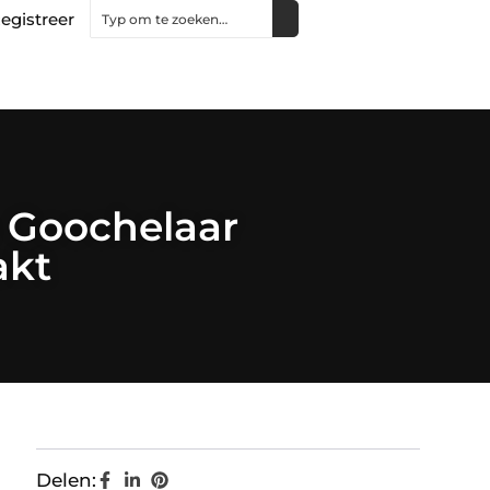
egistreer
 Goochelaar
akt
Delen: