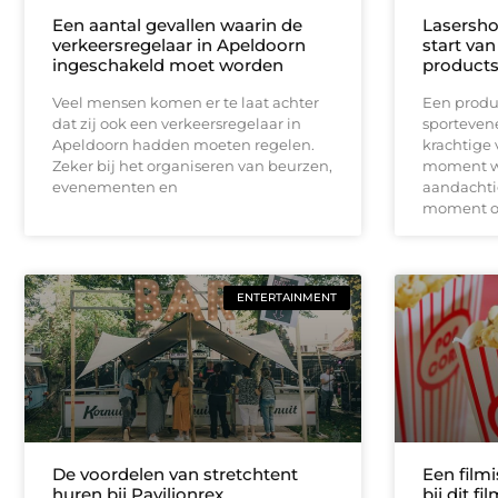
Een aantal gevallen waarin de
Lasersho
verkeersregelaar in Apeldoorn
start va
ingeschakeld moet worden
product
Veel mensen komen er te laat achter
Een produ
dat zij ook een verkeersregelaar in
sporteven
Apeldoorn hadden moeten regelen.
krachtige v
Zeker bij het organiseren van beurzen,
moment wa
evenementen en
aandachtig
moment om
ENTERTAINMENT
De voordelen van stretchtent
Een film
huren bij Pavilionrex
bij dit f