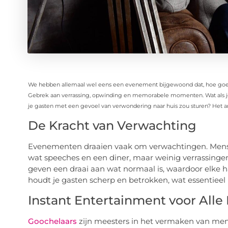
We hebben allemaal wel eens een evenement bijgewoond dat, hoe goed 
Gebrek aan verrassing, opwinding en memorabele momenten. Wat als j
je gasten met een gevoel van verwondering naar huis zou sturen? Het 
De Kracht van Verwachting
Evenementen draaien vaak om verwachtingen. Men
wat speeches en een diner, maar weinig verrassinge
geven een draai aan wat normaal is, waardoor elke 
houdt je gasten scherp en betrokken, wat essentieel
Instant Entertainment voor Alle 
Goochelaars
zijn meesters in het vermaken van mense