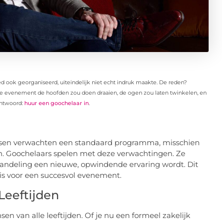
ook georganiseerd, uiteindelijk niet echt indruk maakte. De reden?
e evenement de hoofden zou doen draaien, de ogen zou laten twinkelen, en
antwoord:
huur een goochelaar in
.
sen verwachten een standaard programma, misschien
n. Goochelaars spelen met deze verwachtingen. Ze
handeling een nieuwe, opwindende ervaring wordt. Dit
 is voor een succesvol evenement.
Leeftijden
n van alle leeftijden. Of je nu een formeel zakelijk