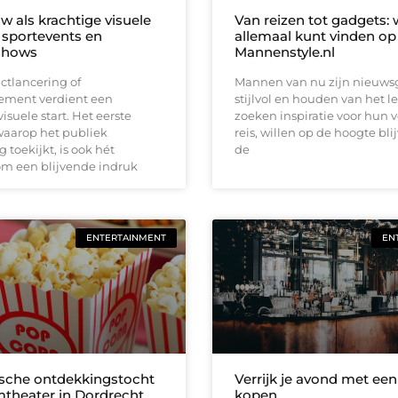
w als krachtige visuele
Van reizen tot gadgets: 
n sportevents en
allemaal kunt vinden op
shows
Mannenstyle.nl
ctlancering of
Mannen van nu zijn nieuwsg
ement verdient een
stijlvol en houden van het l
isuele start. Het eerste
zoeken inspiratie voor hun 
arop het publiek
reis, willen op de hoogte bli
 toekijkt, is ook hét
de
 een blijvende indruk
ENTERTAINMENT
EN
ische ontdekkingstocht
Verrijk je avond met ee
ilmtheater in Dordrecht
kopen