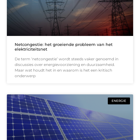
Netcongestie: het groeiende probleem van het
elektriciteitsnet
De term ‘netcongestie’ wordt steeds vaker genoemd in
discussies over energievoorziening en duurzaamheid.
Maar wat houdt het in en waarom is het een kritisch
onderwerp
ENERGIE