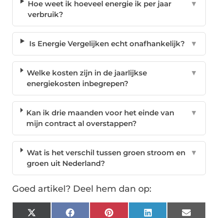
Hoe weet ik hoeveel energie ik per jaar
▼
verbruik?
Is Energie Vergelijken echt onafhankelijk?
▼
Welke kosten zijn in de jaarlijkse
▼
energiekosten inbegrepen?
Kan ik drie maanden voor het einde van
▼
mijn contract al overstappen?
Wat is het verschil tussen groen stroom en
▼
groen uit Nederland?
Goed artikel? Deel hem dan op:
X
Facebook
Pinterest
LinkedIn
Email