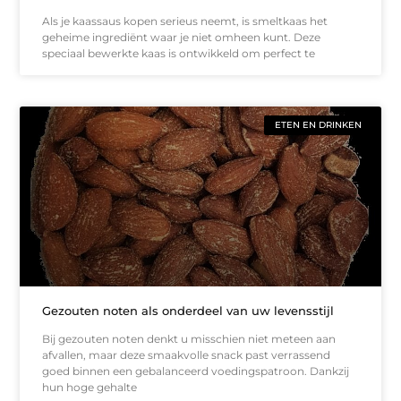
Als je kaassaus kopen serieus neemt, is smeltkaas het
geheime ingrediënt waar je niet omheen kunt. Deze
speciaal bewerkte kaas is ontwikkeld om perfect te
ETEN EN DRINKEN
Gezouten noten als onderdeel van uw levensstijl
Bij gezouten noten denkt u misschien niet meteen aan
afvallen, maar deze smaakvolle snack past verrassend
goed binnen een gebalanceerd voedingspatroon. Dankzij
hun hoge gehalte