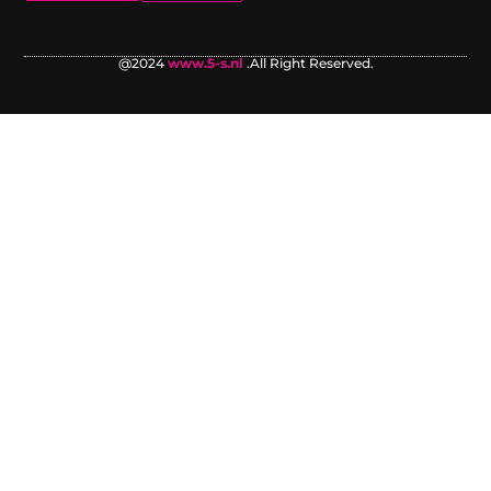
@2024
www.5-s.nl
.All Right Reserved.