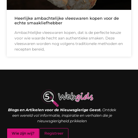
Heerlijke ambachtelijke vleeswaren kopen voor de
echte smaakliefhebber
Ambachtelijke vleeswaren kopen, dat is de perfecte keuze
voor wie waarde hecht aan authentieke smaken. Deze
vleeswaren worden nog volgens traditionele methoden en
recepten bereid,
Links kopen: de shortcut naar SEO-succes of een digitale boemerang?
Verdien geld met je website: van passieproject naar inkomstenbron
Blogs en Artikelen voor de Nieuwsgierige Geest.
Ontdek
een wereld vol informatie, inspiratie en verhalen die je
nieuwsgierigheid prikkelen
Wie zijn wij?
Registreer