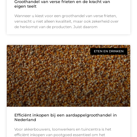
Groothandel van verse frieten en de kracht van
eigen teelt
Wanneer u kiest voor een groothandel van verse frieten,
verwacht u niet alleen kwaliteit, maar ook zekerheid over
de herkomst van de producten. Juist daarom
ETEN EN DRINKEN
Efficiënt inkopen bij een aardappelgroothandel in
Nederland
Voor akkerbouwers, loonwerkers en tuincentra is het
efficiënt inkopen van pootgoed essentieel om het