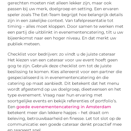
gerechten moeten niet alleen lekker zijn, maar ook
passen bij uw merk, doelgroep en setting. Een ervaren
speler zoals The Eet-Team begrijpt hoe belangrijk details
zijn in een zakelijke context. Van tafelpresentatie tot
timing – alles moet kloppen. Door samen te werken met
een partij die uitblinkt in evenementencatering, tilt u uw
bijeenkomst naar een hoger niveau. En dat merkt uw
publiek meteen.
Checklist voor bedrijven: zo vindt u de juiste cateraar
Het kiezen van een cateraar voor uw event hoeft geen
gog te zijn. Gebruik deze checklist om tot de juiste
beslissing te komen. Kies allereerst voor een partner die
gespecialiseerd is in evenementencatering én die
catering op maat aanbiedt. Dit betekent dat het menu
wordt afgestemd op uw doelgroep, dieetwensen en het
type evenement. Vraag naar hun ervaring met
soortgelijke events en bekijk referenties of portfolio’s.
Een
goede evenementencatering in Amsterdam
betekent meer dan lekkere hapjes – het draait om
beleving, betrouwbaarheid en finesse. Let tot slot op de
communicatie: een goede cateraar denkt proactief mee
en reageert snel.