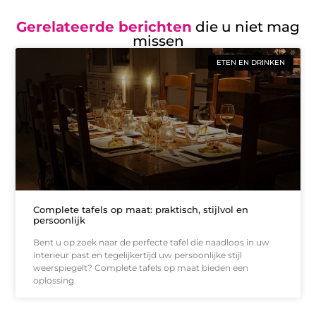
Gerelateerde berichten
die u niet mag
missen
ETEN EN DRINKEN
Complete tafels op maat: praktisch, stijlvol en
persoonlijk
Bent u op zoek naar de perfecte tafel die naadloos in uw
interieur past en tegelijkertijd uw persoonlijke stijl
weerspiegelt? Complete tafels op maat bieden een
oplossing