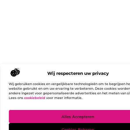
Wij respecteren uw privacy
Wij gebruiken cookies en vergelijkbare technologieën om te begrijpen h
website gebruikt en om uw ervaring te verbeteren. Deze cookies worde
andere ingezet voor gepersonaliseerde advertenties en het meten van si
Lees ons
cookiebeleid
voor meer informatie.
Ga Naa
Alles Accepteren
Cookies Beheren