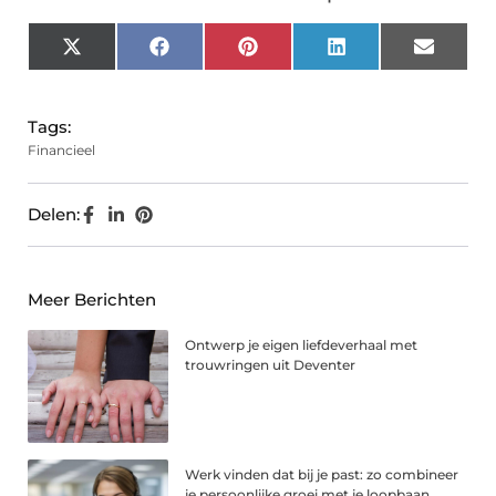
X
Facebook
Pinterest
LinkedIn
Email
(Twitter)
Tags:
Financieel
Delen:
Meer Berichten
Ontwerp je eigen liefdeverhaal met
trouwringen uit Deventer
Werk vinden dat bij je past: zo combineer
je persoonlijke groei met je loopbaan