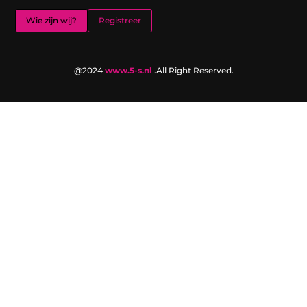
Wie zijn wij?
Registreer
@2024
www.5-s.nl
.All Right Reserved.