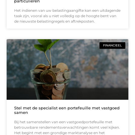
particulieren
Het indienen van uw belastingaangifte kan een uitdagende
taak zijn, vooral als u niet volledig op de hoogte bent van
de nieuwste belastingregels en aftrekposten.
FINANCIEEL
Stel met de specialist een portefeuille met vastgoed
samen
Bij het samenstellen van een vastgoedportefeuille met
betrouwbare rendementsverwachtingen komt veel kijken.
Het begint met een grondige marktanalyse en het