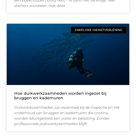
een boekhouder nodig hebt? Je bent niet de enige. Veel
starters worstelen met deze
ZAKELIJKE DIENSTVERLENING
Hoe duikwerkzaamheden worden ingezet bij
bruggen en kademuren
Duikwerkzaamheden zijn essentieel bij de inspectie en het
onderhoud van bruggen en kademuren die continu
worden blootgesteld aan water en belasting. Zonder
professionele duikwerkzaamheden blijft