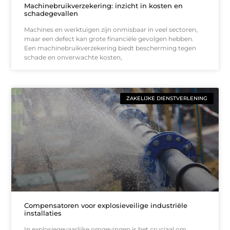
Machinebruikverzekering: inzicht in kosten en
schadegevallen
Machines en werktuigen zijn onmisbaar in veel sectoren,
maar een defect kan grote financiële gevolgen hebben.
Een machinebruikverzekering biedt bescherming tegen
schade en onverwachte kosten,
ZAKELIJKE DIENSTVERLENING
Compensatoren voor explosieveilige industriële
installaties
In explosiegevaarlijke omgevingen is het cruciaal om