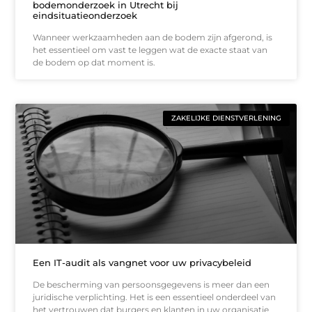
bodemonderzoek in Utrecht bij
eindsituatieonderzoek
Wanneer werkzaamheden aan de bodem zijn afgerond, is
het essentieel om vast te leggen wat de exacte staat van
de bodem op dat moment is.
ZAKELIJKE DIENSTVERLENING
Een IT-audit als vangnet voor uw privacybeleid
De bescherming van persoonsgegevens is meer dan een
juridische verplichting. Het is een essentieel onderdeel van
het vertrouwen dat burgers en klanten in uw organisatie