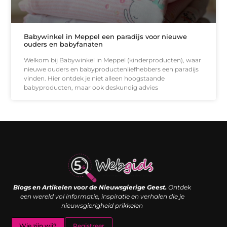
Babywinkel in Meppel een paradijs voor nieuwe
ouders en babyfanaten
Welkom bij Babywinkel in Meppel (kinderproducten), waar
nieuwe ouders en babyproductenliefhebbers een paradijs
vinden. Hier ontdek je niet alleen hoogstaande
babyproducten, maar ook deskundig advies
Links kopen: de shortcut naar SEO-succes of een digitale boemerang?
Verdien geld met je website: van passieproject naar inkomstenbron
Blogs en Artikelen voor de Nieuwsgierige Geest.
Ontdek
een wereld vol informatie, inspiratie en verhalen die je
nieuwsgierigheid prikkelen
Wie zijn wij?
Registreer