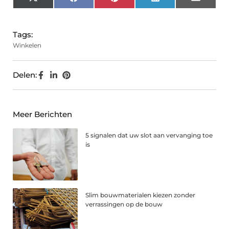
X
Facebook
Pinterest
LinkedIn
Email
(Twitter)
Tags:
Winkelen
Delen:
Meer Berichten
5 signalen dat uw slot aan vervanging toe
is
Slim bouwmaterialen kiezen zonder
verrassingen op de bouw