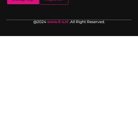
@2024
www.5-s.nl
.All Right Reserved.