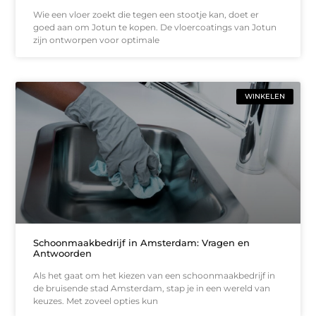
Wie een vloer zoekt die tegen een stootje kan, doet er
goed aan om Jotun te kopen. De vloercoatings van Jotun
zijn ontworpen voor optimale
WINKELEN
Schoonmaakbedrijf in Amsterdam: Vragen en
Antwoorden
Als het gaat om het kiezen van een schoonmaakbedrijf in
de bruisende stad Amsterdam, stap je in een wereld van
keuzes. Met zoveel opties kun