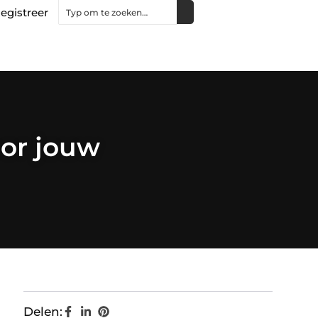
egistreer
oor jouw
Delen: