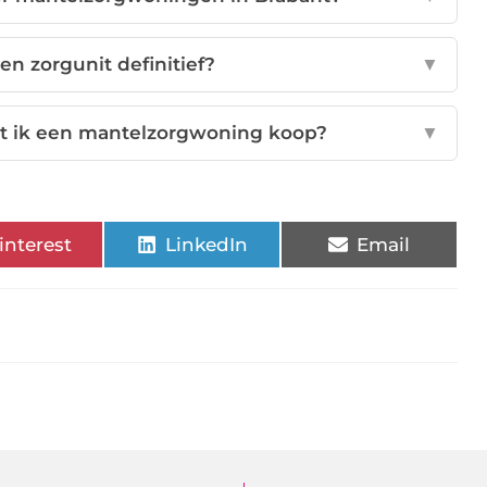
en zorgunit definitief?
▼
t ik een mantelzorgwoning koop?
▼
interest
LinkedIn
Email