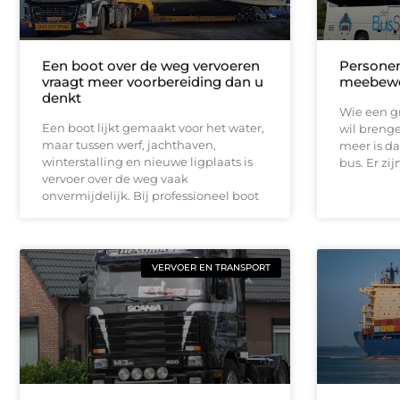
Een boot over de weg vervoeren
Personen
vraagt meer voorbereiding dan u
meebewe
denkt
Wie een g
Een boot lijkt gemaakt voor het water,
wil brenge
maar tussen werf, jachthaven,
meer is da
winterstalling en nieuwe ligplaats is
bus. Er zij
vervoer over de weg vaak
onvermijdelijk. Bij professioneel boot
VERVOER EN TRANSPORT