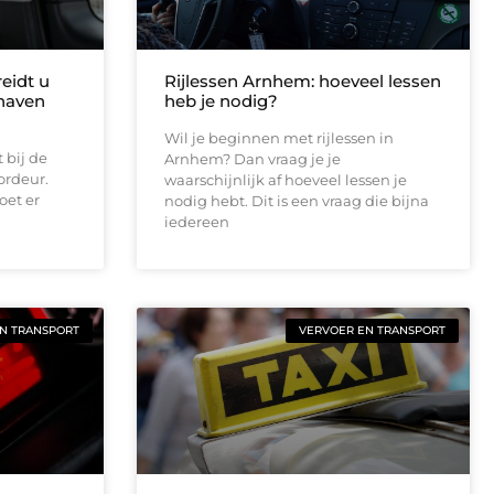
reidt u
Rijlessen Arnhem: hoeveel lessen
thaven
heb je nodig?
Wil je beginnen met rijlessen in
 bij de
Arnhem? Dan vraag je je
ordeur.
waarschijnlijk af hoeveel lessen je
oet er
nodig hebt. Dit is een vraag die bijna
iedereen
N TRANSPORT
VERVOER EN TRANSPORT