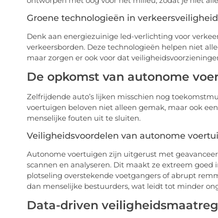
ontworpen met oog voor het milieu, zodat je niet alle
Groene technologieën in verkeersveiligheid
Denk aan energiezuinige led-verlichting voor verkee
verkeersborden. Deze technologieën helpen niet alle
maar zorgen er ook voor dat veiligheidsvoorzieningen
De opkomst van autonome voer
Zelfrijdende auto’s lijken misschien nog toekomstmu
voertuigen beloven niet alleen gemak, maar ook een 
menselijke fouten uit te sluiten.
Veiligheidsvoordelen van autonome voertu
Autonome voertuigen zijn uitgerust met geavancee
scannen en analyseren. Dit maakt ze extreem goed i
plotseling overstekende voetgangers of abrupt remm
dan menselijke bestuurders, wat leidt tot minder ong
Data-driven veiligheidsmaatre