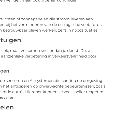
en veiliger, maar ook groener kunt rijden.
rslichten of zonnepanelen die stroom leveren aan
en bij het verminderen van de ecologische voetafdruk,
 betrouwbaar blijven werken, zelfs in noodsituaties.
tuigen
ziek, maar ze komen sneller dan je denkt! Deze
aanzienlijke verbetering in verkeersveiligheid door
igen
rde sensoren en AI-systemen die continu de omgeving
n het anticiperen op onverwachte gebeurtenissen, zoals
ende auto’s. Hierdoor kunnen ze veel sneller reageren
evallen.
gelen