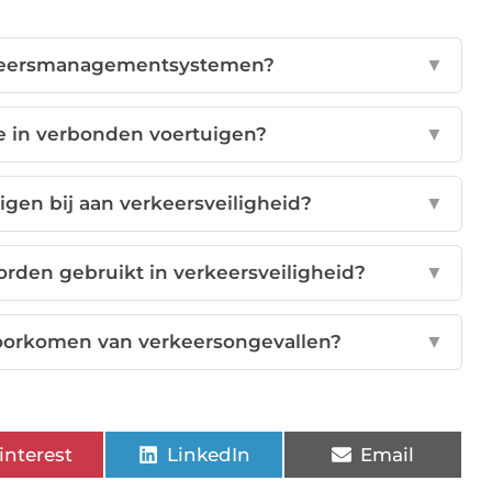
keersmanagementsystemen?
▼
e in verbonden voertuigen?
▼
gen bij aan verkeersveiligheid?
▼
den gebruikt in verkeersveiligheid?
▼
 voorkomen van verkeersongevallen?
▼
interest
LinkedIn
Email