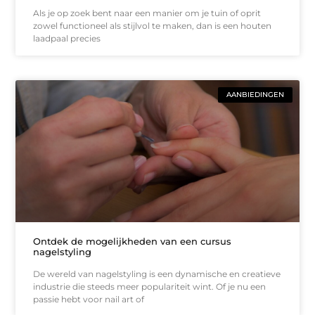
Als je op zoek bent naar een manier om je tuin of oprit
zowel functioneel als stijlvol te maken, dan is een houten
laadpaal precies
AANBIEDINGEN
Ontdek de mogelijkheden van een cursus
nagelstyling
De wereld van nagelstyling is een dynamische en creatieve
industrie die steeds meer populariteit wint. Of je nu een
passie hebt voor nail art of