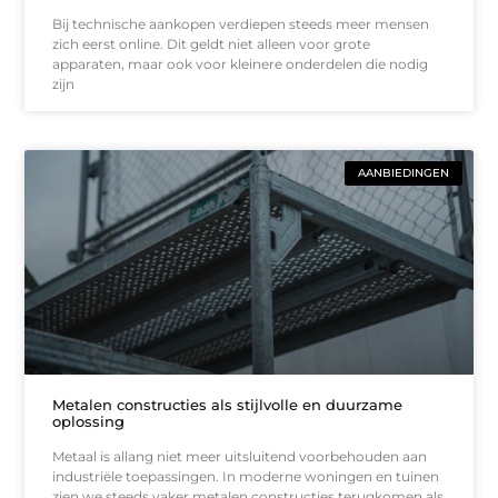
Bij technische aankopen verdiepen steeds meer mensen
zich eerst online. Dit geldt niet alleen voor grote
apparaten, maar ook voor kleinere onderdelen die nodig
zijn
AANBIEDINGEN
Metalen constructies als stijlvolle en duurzame
oplossing
Metaal is allang niet meer uitsluitend voorbehouden aan
industriële toepassingen. In moderne woningen en tuinen
zien we steeds vaker metalen constructies terugkomen als