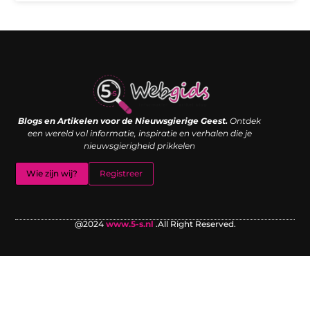
Links kopen: de shortcut naar SEO-succes of een digitale boemerang?
Verdien geld met je website: van passieproject naar inkomstenbron
Blogs en Artikelen voor de Nieuwsgierige Geest.
Ontdek
een wereld vol informatie, inspiratie en verhalen die je
nieuwsgierigheid prikkelen
Wie zijn wij?
Registreer
@2024
www.5-s.nl
.All Right Reserved.