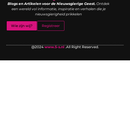
Blogs en Artikelen voor de Nieuwsgierige Geest.
Ontdek
een wereld vol informatie, inspiratie en verhalen die je
nieuwsgierigheid prikkelen
Wie zijn wij?
Registreer
@2024
www.5-s.nl
.All Right Reserved.