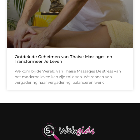
Ontdek de Geheimen van Thaise Massages en
Transformeer Je Leven
Welkom bij de Wereld van Thaise Massages De stress van
het moderne leven kan zijn tol eisen. We rennen van
vergadering naar vergadering, balanceren werk
Links kopen: de shortcut naar SEO-succes of een digitale boemerang?
Verdien geld met je website: van passieproject naar inkomstenbron