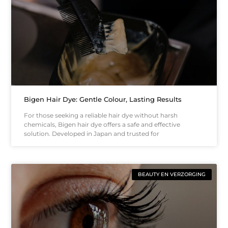
Bigen Hair Dye: Gentle Colour, Lasting Results
For those seeking a reliable hair dye without harsh
chemicals, Bigen hair dye offers a safe and effective
solution. Developed in Japan and trusted for
BEAUTY EN VERZORGING