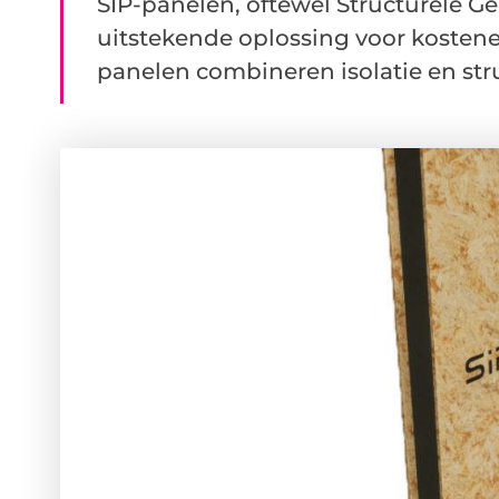
SIP-panelen, oftewel Structurele G
uitstekende oplossing voor kostene
panelen combineren isolatie en struc