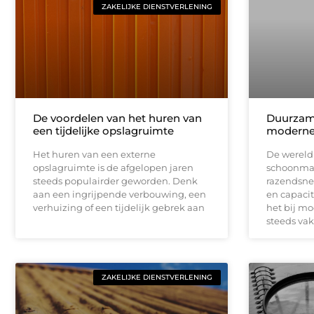
ZAKELIJKE DIENSTVERLENING
De voordelen van het huren van
Duurzam
een tijdelijke opslagruimte
moderne
Het huren van een externe
De wereld 
opslagruimte is de afgelopen jaren
schoonmaa
steeds populairder geworden. Denk
razendsnel
aan een ingrijpende verbouwing, een
en capacit
verhuizing of een tijdelijk gebrek aan
het bij m
steeds va
ZAKELIJKE DIENSTVERLENING