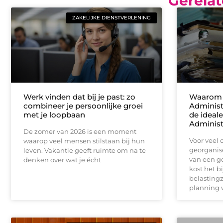
Gerelat
ZAKELIJKE DIENSTVERLENING
Werk vinden dat bij je past: zo
Waarom
combineer je persoonlijke groei
Administ
met je loopbaan
de ideale
Administ
De zomer van 2026 is een moment
Voor veel
waarop veel mensen stilstaan bij hun
georganise
leven. Vakantie geeft ruimte om na te
van een ge
denken over wat je écht
kost het b
belastingz
planning 