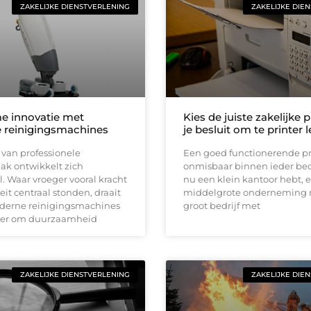
ZAKELIJKE DIENSTVERLENING
ZAKELIJKE DIE
e innovatie met
Kies de juiste zakelijke p
 reinigingsmachines
je besluit om te printer 
van professionele
Een goed functionerende pri
k ontwikkelt zich
onmisbaar binnen ieder bedri
. Waar vroeger vooral kracht
nu een klein kantoor hebt, 
eit centraal stonden, draait
middelgrote onderneming r
oderne reinigingsmachines
groot bedrijf met
ker om duurzaamheid
ZAKELIJKE DIENSTVERLENING
ZAKELIJKE DIE