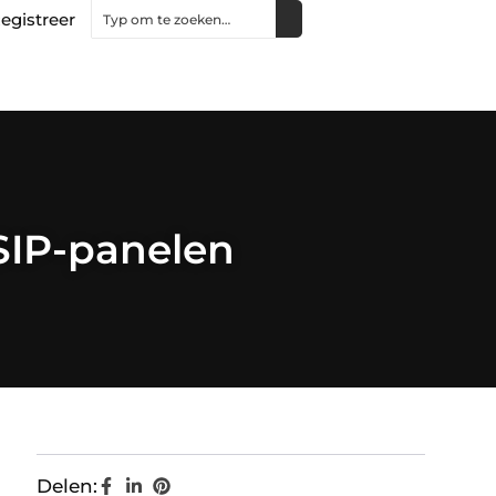
egistreer
SIP-panelen
Delen: