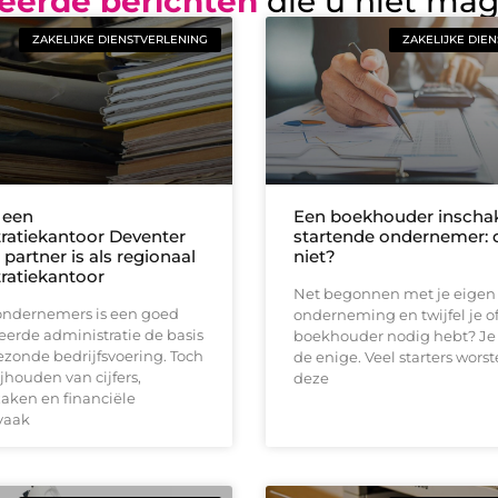
eerde berichten
die u niet ma
ZAKELIJKE DIENSTVERLENING
ZAKELIJKE DIE
 een
Een boekhouder inschak
ratiekantoor Deventer
startende ondernemer: 
 partner is als regionaal
niet?
ratiekantoor
Net begonnen met je eigen
 ondernemers is een goed
onderneming en twijfel je of
erde administratie de basis
boekhouder nodig hebt? Je 
zonde bedrijfsvoering. Toch
de enige. Veel starters wors
ijhouden van cijfers,
deze
aken en financiële
vaak