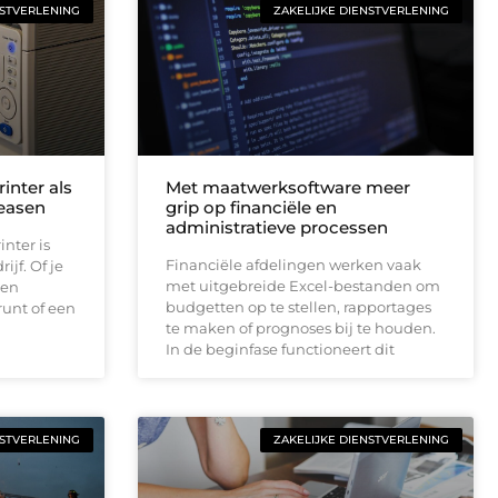
NSTVERLENING
ZAKELIJKE DIENSTVERLENING
rinter als
Met maatwerksoftware meer
leasen
grip op financiële en
administratieve processen
nter is
Financiële afdelingen werken vaak
jf. Of je
met uitgebreide Excel-bestanden om
een
budgetten op te stellen, rapportages
unt of een
te maken of prognoses bij te houden.
In de beginfase functioneert dit
NSTVERLENING
ZAKELIJKE DIENSTVERLENING