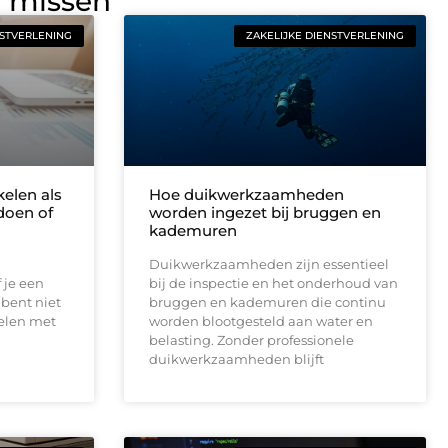
g missen
NSTVERLENING
ZAKELIJKE DIENSTVERLENING
elen als
Hoe duikwerkzaamheden
doen of
worden ingezet bij bruggen en
kademuren
Duikwerkzaamheden zijn essentieel
 je een
bij de inspectie en het onderhoud van
bent niet
bruggen en kademuren die continu
telen met
worden blootgesteld aan water en
belasting. Zonder professionele
duikwerkzaamheden blijft