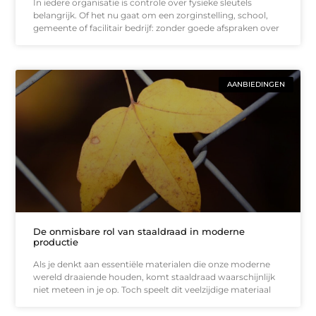
In iedere organisatie is controle over fysieke sleutels
belangrijk. Of het nu gaat om een zorginstelling, school,
gemeente of facilitair bedrijf: zonder goede afspraken over
AANBIEDINGEN
De onmisbare rol van staaldraad in moderne
productie
Als je denkt aan essentiële materialen die onze moderne
wereld draaiende houden, komt staaldraad waarschijnlijk
niet meteen in je op. Toch speelt dit veelzijdige materiaal