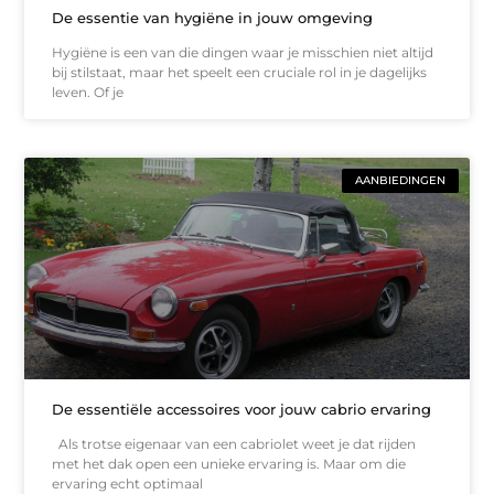
De essentie van hygiëne in jouw omgeving
Hygiëne is een van die dingen waar je misschien niet altijd
bij stilstaat, maar het speelt een cruciale rol in je dagelijks
leven. Of je
AANBIEDINGEN
De essentiële accessoires voor jouw cabrio ervaring
Als trotse eigenaar van een cabriolet weet je dat rijden
met het dak open een unieke ervaring is. Maar om die
ervaring echt optimaal