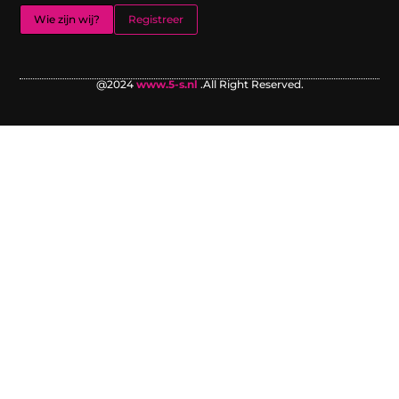
Wie zijn wij?
Registreer
@2024
www.5-s.nl
.All Right Reserved.