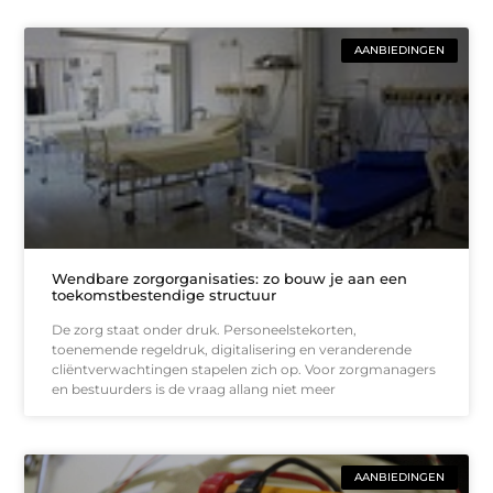
AANBIEDINGEN
Wendbare zorgorganisaties: zo bouw je aan een
toekomstbestendige structuur
De zorg staat onder druk. Personeelstekorten,
toenemende regeldruk, digitalisering en veranderende
cliëntverwachtingen stapelen zich op. Voor zorgmanagers
en bestuurders is de vraag allang niet meer
AANBIEDINGEN