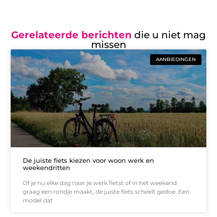
Gerelateerde berichten
die u niet mag
missen
AANBIEDINGEN
De juiste fiets kiezen voor woon werk en
weekendritten
Of je nu elke dag naar je werk fietst of in het weekend
graag een rondje maakt, de juiste fiets scheelt gedoe. Een
model dat