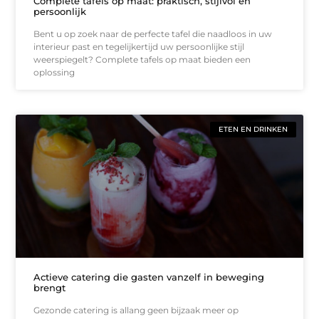
Complete tafels op maat: praktisch, stijlvol en
persoonlijk
Bent u op zoek naar de perfecte tafel die naadloos in uw
interieur past en tegelijkertijd uw persoonlijke stijl
weerspiegelt? Complete tafels op maat bieden een
oplossing
ETEN EN DRINKEN
Actieve catering die gasten vanzelf in beweging
brengt
Gezonde catering is allang geen bijzaak meer op