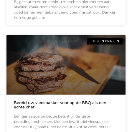
Bij gezouten noten denkt u misschien niet meteen aan
afvallen, maar deze smaakvolle snack past verrassend
goed binnen een gebalanceerd voedingspatroon. Dankzij
hun hoge gehalte
ETEN EN DRINKEN
Bereid uw vleespakket voor op de BBQ als een
echte chef
Een geslaagde barbecue begint bij de juiste
bereidingstechnieken. Met een kwalitatief vleespakket
voor de BBQ haalt u het beste uit elk stuk vlees, mits u