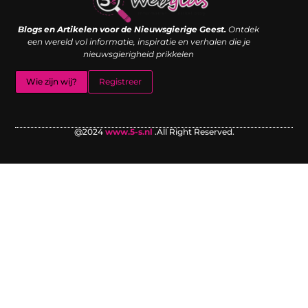
Links kopen: de shortcut naar SEO-succes of een digitale boemerang?
Verdien geld met je website: van passieproject naar inkomstenbron
Blogs en Artikelen voor de Nieuwsgierige Geest.
Ontdek
een wereld vol informatie, inspiratie en verhalen die je
nieuwsgierigheid prikkelen
Wie zijn wij?
Registreer
@2024
www.5-s.nl
.All Right Reserved.