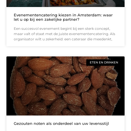
Evenementencatering kiezen in Amsterdam: waar
let u op bij een zakelijke partner?
Een succesvol evenement begint bij een sterk concept,
maar valt of staat met de juiste evenementencatering. Als
organisator wilt u zekerheid: een cateraar die meedenkt,
ETEN EN DRINKEN
Gezouten noten als onderdeel van uw levensstijl