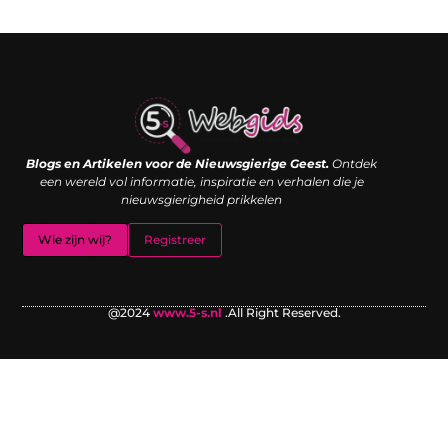
Links kopen: de shortcut naar SEO-succes of een digitale boemerang?
Verdien geld met je website: van passieproject naar inkomstenbron
Blogs en Artikelen voor de Nieuwsgierige Geest.
Ontdek
een wereld vol informatie, inspiratie en verhalen die je
nieuwsgierigheid prikkelen
Wie zijn wij?
Registreer
@2024
www.5-s.nl
.All Right Reserved.