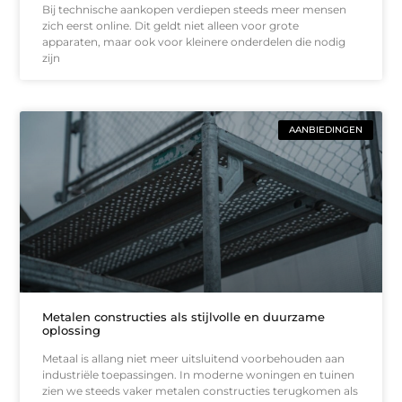
Bij technische aankopen verdiepen steeds meer mensen
zich eerst online. Dit geldt niet alleen voor grote
apparaten, maar ook voor kleinere onderdelen die nodig
zijn
AANBIEDINGEN
Metalen constructies als stijlvolle en duurzame
oplossing
Metaal is allang niet meer uitsluitend voorbehouden aan
industriële toepassingen. In moderne woningen en tuinen
zien we steeds vaker metalen constructies terugkomen als