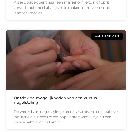
Als je op zoek bent naar een manier om je tuin of oprit
zowel functioneel als stijlvol te maken, dan is een houten
laadpaal precies
AANBIEDINGEN
Ontdek de mogelijkheden van een cursus
nagelstyling
De wereld van nagelstyling is een dynamische en creatieve
industrie die steeds meer populariteit wint. Of je nu een
passie hebt voor nail art of