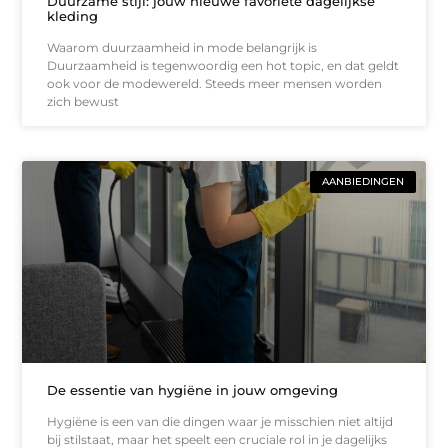
Duurzame stijl: jouw nieuwe favoriete dagelijkse
kleding
Waarom duurzaamheid in mode belangrijk is
Duurzaamheid is tegenwoordig een hot topic, en dat geldt
ook voor de modewereld. Steeds meer mensen worden
zich bewust
AANBIEDINGEN
De essentie van hygiëne in jouw omgeving
Hygiëne is een van die dingen waar je misschien niet altijd
bij stilstaat, maar het speelt een cruciale rol in je dagelijks