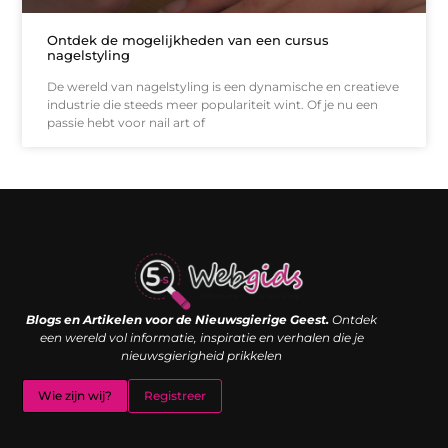
Ontdek de mogelijkheden van een cursus
nagelstyling
De wereld van nagelstyling is een dynamische en creatieve
industrie die steeds meer populariteit wint. Of je nu een
passie hebt voor nail art of
Links kopen: de shortcut naar SEO-succes of een digitale boemerang?
Verdien geld met je website: van passieproject naar inkomstenbron
Blogs en Artikelen voor de Nieuwsgierige Geest.
Ontdek
een wereld vol informatie, inspiratie en verhalen die je
nieuwsgierigheid prikkelen
Wie zijn wij?
Registreer