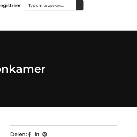
egistreer
oonkamer
Delen: