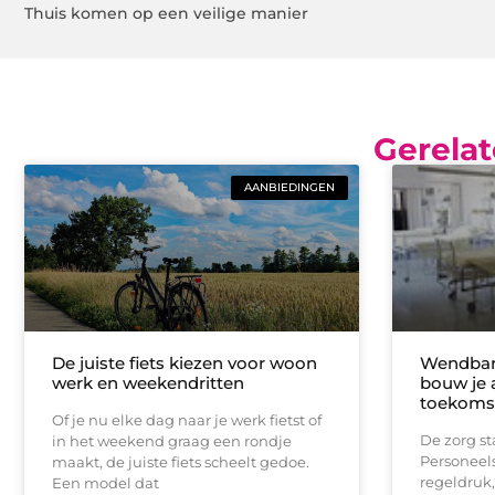
Thuis komen op een veilige manier
Gerelat
AANBIEDINGEN
De juiste fiets kiezen voor woon
Wendbare
werk en weekendritten
bouw je 
toekomst
Of je nu elke dag naar je werk fietst of
De zorg st
in het weekend graag een rondje
Personeel
maakt, de juiste fiets scheelt gedoe.
regeldruk,
Een model dat