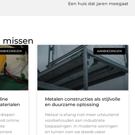
Een huis dat jaren meegaat
g missen
ANBIEDINGEN
AANBIEDINGEN
line
Metalen constructies als stijlvolle
aterialen
en duurzame oplossing
rdiepen
Metaal is allang niet meer uitsluitend
st online.
voorbehouden aan industriële
ote
toepassingen. In moderne woningen
einere
en tuinen zien we steeds vaker