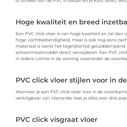
of stroken van de PVC in elkaar en je kunt direct v
Hoge kwaliteit en breed inzetb
Een PVC click vloer is van hoge kwaliteit en zal dan 
hoge vochtbestendigheid, maar is ook nog eens zach
materiaal is werkt het tegelijkertijd geluiddempend
schoonmaakmiddel direct verwijderen. Een PVC click 
in iedere ruimte in de woning, waaronder de woonk
PVC click vloer stijlen voor in
Wanneer je een PVC click vloer voor in de woonkamer w
verkrijgbaar zijn. Hieronder lees je alles over drie 
PVC click visgraat vloer