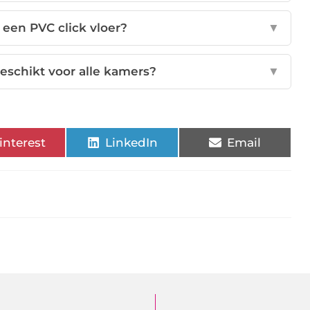
een PVC click vloer?
▼
geschikt voor alle kamers?
▼
interest
LinkedIn
Email