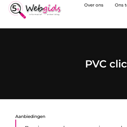
Over ons
Ons 
PVC cli
Aanbiedingen