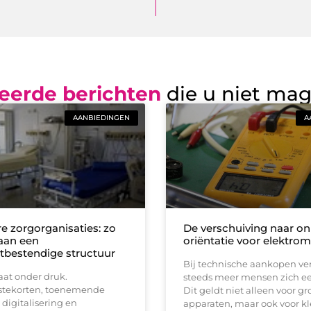
eerde berichten
die u niet ma
AANBIEDINGEN
A
 zorgorganisaties: zo
De verschuiving naar on
aan een
oriëntatie voor elektrom
bestendige structuur
Bij technische aankopen ve
aat onder druk.
steeds meer mensen zich eer
stekorten, toenemende
Dit geldt niet alleen voor gr
 digitalisering en
apparaten, maar ook voor kl