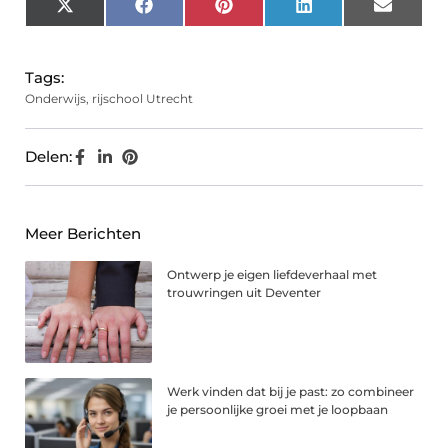
X
Facebook
Pinterest
LinkedIn
Email
(Twitter)
Tags:
Onderwijs
,
rijschool Utrecht
Delen:
Meer Berichten
Ontwerp je eigen liefdeverhaal met
trouwringen uit Deventer
Werk vinden dat bij je past: zo combineer
je persoonlijke groei met je loopbaan