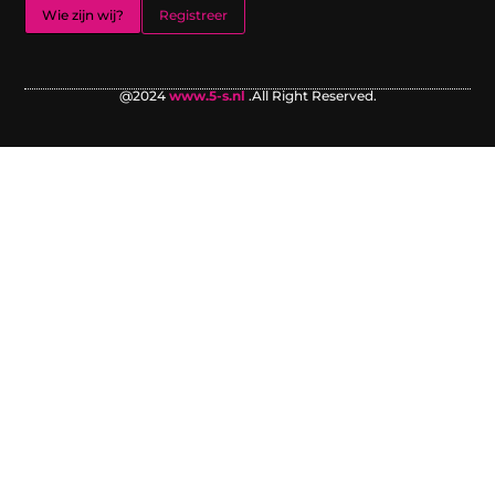
Wie zijn wij?
Registreer
@2024
www.5-s.nl
.All Right Reserved.