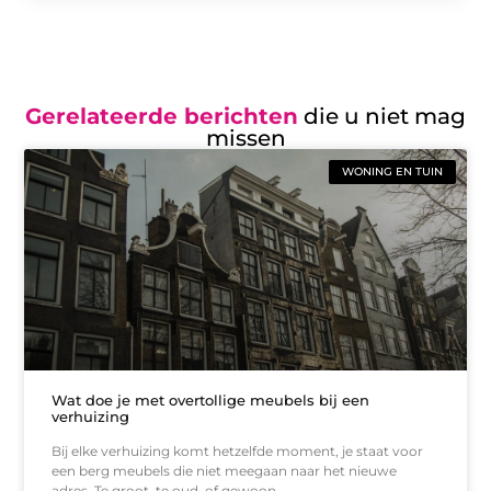
Gerelateerde berichten
die u niet mag
missen
WONING EN TUIN
Wat doe je met overtollige meubels bij een
verhuizing
Bij elke verhuizing komt hetzelfde moment, je staat voor
een berg meubels die niet meegaan naar het nieuwe
adres. Te groot, te oud, of gewoon