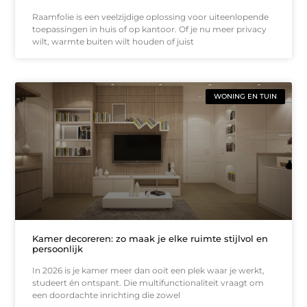
Raamfolie is een veelzijdige oplossing voor uiteenlopende
toepassingen in huis of op kantoor. Of je nu meer privacy
wilt, warmte buiten wilt houden of juist
WONING EN TUIN
Kamer decoreren: zo maak je elke ruimte stijlvol en
persoonlijk
In 2026 is je kamer meer dan ooit een plek waar je werkt,
studeert én ontspant. Die multifunctionaliteit vraagt om
een doordachte inrichting die zowel