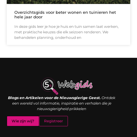
Overzichtsgids voor beter wonen en tuinieren het
hele jaar door
In deze gids leer je hoe je huis en tuin samen laat werken,
met praktische keuzes die elk seizoen renderen. We
behandelen planning, onderhoud en
Links kopen: de shortcut naar SEO-succes of een digitale boemerang?
Verdien geld met je website: van passieproject naar inkomstenbron
Blogs en Artikelen voor de Nieuwsgierige Geest.
Ontdek
een wereld vol informatie, inspiratie en verhalen die je
nieuwsgierigheid prikkelen
Wie zijn wij?
Registreer