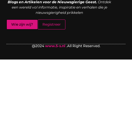
Blogs en Artikelen voor de Nieuwsgierige Geest.
Ontdek
een wereld vol informatie, inspiratie en verhalen die je
nieuwsgierigheid prikkelen
Wie zijn wij?
Registreer
@2024
www.5-s.nl
.All Right Reserved.