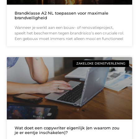
Brandklasse A2 NL toepassen voor maximale
brandveiligheid
Wanneer je werkt aan een bouw- of renovatieproject,
speelt het beschermen tegen brandrisico’s een cruciale rol.
Een gebouw moet immers niet alleen mooi en functioneel
ZAKELIJKE DIENSTVERLENING
Wat doet een copywriter eigenlijk (en waarom zou
je er eentje inschakelen)?