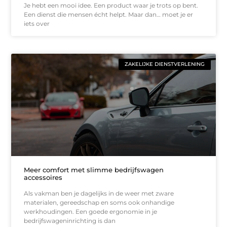
Je hebt een mooi idee. Een product waar je trots op bent.
Een dienst die mensen écht helpt. Maar dan… moet je er
iets over
ZAKELIJKE DIENSTVERLENING
Meer comfort met slimme bedrijfswagen
accessoires
Als vakman ben je dagelijks in de weer met zware
materialen, gereedschap en soms ook onhandige
werkhoudingen. Een goede ergonomie in je
bedrijfswageninrichting is dan