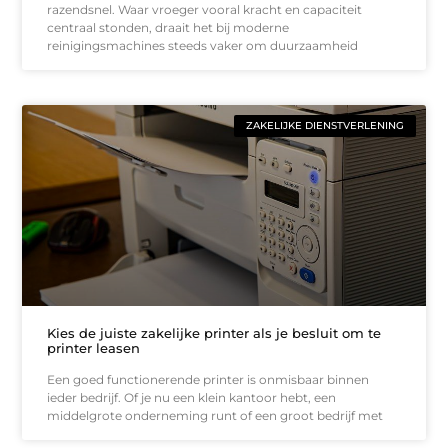
razendsnel. Waar vroeger vooral kracht en capaciteit
centraal stonden, draait het bij moderne
reinigingsmachines steeds vaker om duurzaamheid
ZAKELIJKE DIENSTVERLENING
Kies de juiste zakelijke printer als je besluit om te
printer leasen
Een goed functionerende printer is onmisbaar binnen
ieder bedrijf. Of je nu een klein kantoor hebt, een
middelgrote onderneming runt of een groot bedrijf met