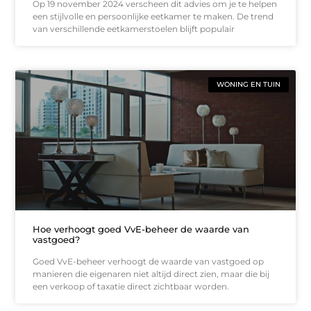
Op 19 november 2024 verscheen dit advies om je te helpen
een stijlvolle en persoonlijke eetkamer te maken. De trend
van verschillende eetkamerstoelen blijft populair
WONING EN TUIN
Hoe verhoogt goed VvE-beheer de waarde van
vastgoed?
Goed VvE-beheer verhoogt de waarde van vastgoed op
manieren die eigenaren niet altijd direct zien, maar die bij
een verkoop of taxatie direct zichtbaar worden.