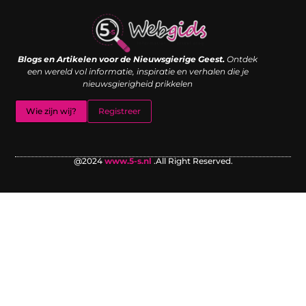
Links kopen: de shortcut naar SEO-succes of een digitale boemerang?
Verdien geld met je website: van passieproject naar inkomstenbron
Blogs en Artikelen voor de Nieuwsgierige Geest.
Ontdek
een wereld vol informatie, inspiratie en verhalen die je
nieuwsgierigheid prikkelen
Wie zijn wij?
Registreer
@2024
www.5-s.nl
.All Right Reserved.