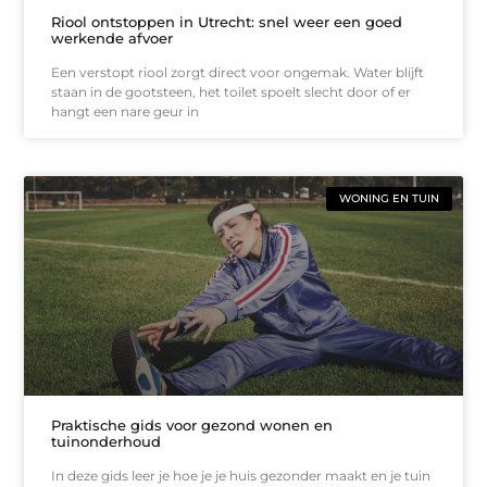
Riool ontstoppen in Utrecht: snel weer een goed
werkende afvoer
Een verstopt riool zorgt direct voor ongemak. Water blijft
staan in de gootsteen, het toilet spoelt slecht door of er
hangt een nare geur in
WONING EN TUIN
Praktische gids voor gezond wonen en
tuinonderhoud
In deze gids leer je hoe je je huis gezonder maakt en je tuin