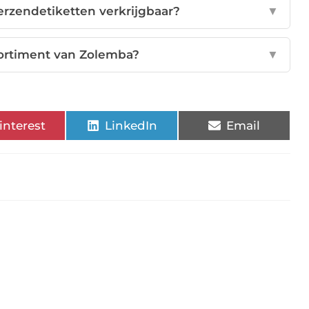
erzendetiketten verkrijgbaar?
▼
sortiment van Zolemba?
▼
interest
LinkedIn
Email