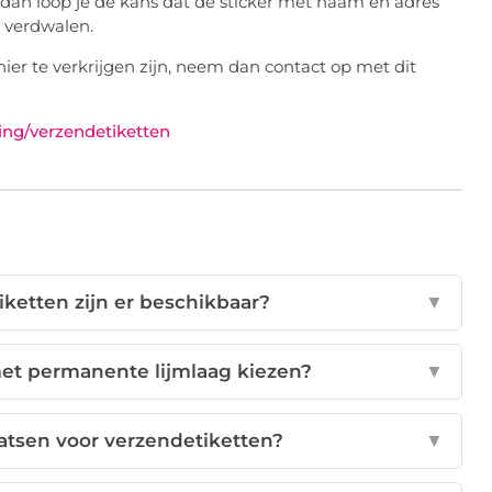
 dan loop je de kans dat de sticker met naam en adres
je verdwalen.
er te verkrijgen zijn, neem dan contact op met dit
ing/verzendetiketten
ketten zijn er beschikbaar?
▼
et permanente lijmlaag kiezen?
▼
atsen voor verzendetiketten?
▼