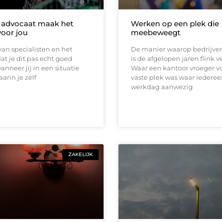
e advocaat maak het
Werken op een plek die
voor jou
meebeweegt
 van specialisten en het
De manier waarop bedrijve
t je dit pas echt goed
is de afgelopen jaren flink 
anneer jij in een situatie
Waar een kantoor vroeger v
arin je zelf
vaste plek was waar iederee
werkdag aanwezig
ZAKELIJK