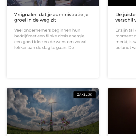
7 signalen dat je administratie je
De juist
groei in de weg zit
verschil 
Veel ondernemers beginnen hun
Er zijn tal
bedrijf met een flinke dosis energie,
moment da
een goed idee en de wens om vooral
merkt, is w
lekker aan de slag te gaan. De
belandt wa
ZAKELIJK