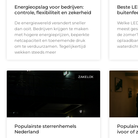
Energieopslag voor bedrijven:
Beste LE
controle, flexibiliteit en zekerheid
buitenfe
De energiewereld verandert sneller
Welke LED 
dan ooit. Bedrijven krijgen te maken
meest gesc
met hogere energieprijzen, beperkte
de zomer? 
netcapaciteit en toenemende druk
oplaadbar
om te verduurzamen. Tegelijkertijd
waterdich
wekken steeds meer
ZAKELIJK
Populairste sterrenhemels
Populair
Nederland
ivoor of 