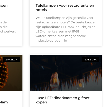
mpen
Tafellampen voor restaurants en
hotels
Welke tafellampen zijn geschikt voor
In de
restaurants en hotels? De beste keuze
en die
zijn oplaadbare LED waxinelichtjes en
oed werken:
LED-dinerkaarsen met IP68
waterdichtheid en magnetische
inductie opladen. In
ZAKELIJK
ZAKELIJK
Luxe LED dinerkaarsen giftset
 vlam
kopen