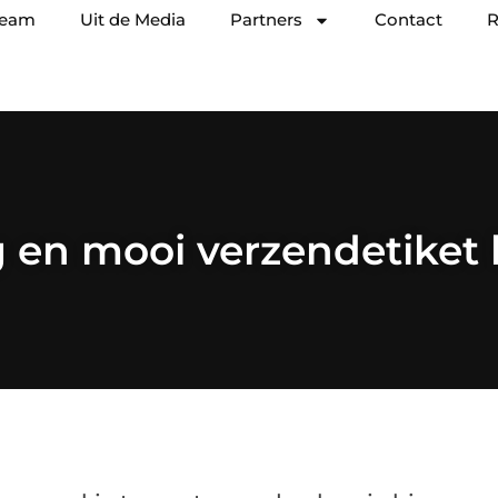
team
Uit de Media
Partners
Contact
R
g en mooi verzendetiket