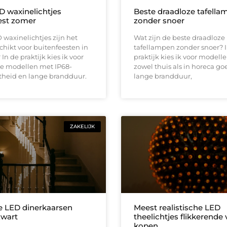
D waxinelichtjes
Beste draadloze tafella
est zomer
zonder snoer
waxinelichtjes zijn het
Wat zijn de beste draadloze
hikt voor buitenfeesten in
tafellampen zonder snoer? 
In de praktijk kies ik voor
praktijk kies ik voor modell
e modellen met IP68-
zowel thuis als in horeca g
theid en lange brandduur.
lange brandduur,
ZAKELIJK
e LED dinerkaarsen
Meest realistische LED
zwart
theelichtjes flikkerende
kopen