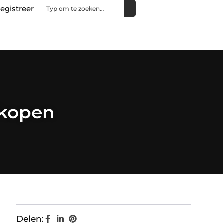
egistreer
 kopen
Delen: