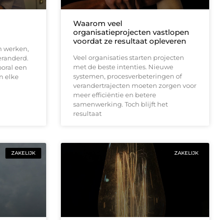
Waarom veel
organisatieprojecten vastlopen
voordat ze resultaat opleveren
n werken,
Veel organisaties starten projecten
veranderd.
met de beste intenties. Nieuwe
ooral een
systemen, procesverbeteringen of
n elke
verandertrajecten moeten zorgen voor
meer efficiëntie en betere
samenwerking. Toch blijft het
resultaat
ZAKELIJK
ZAKELIJK