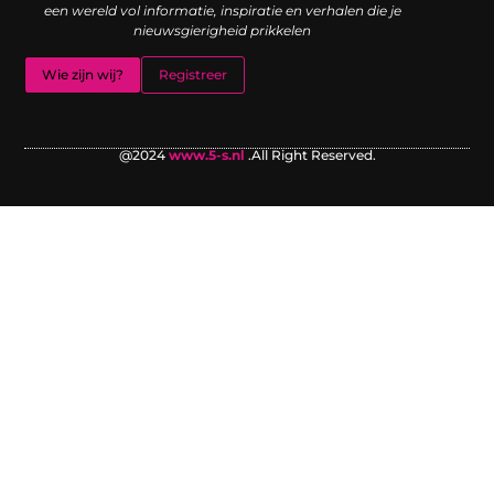
een wereld vol informatie, inspiratie en verhalen die je
nieuwsgierigheid prikkelen
Wie zijn wij?
Registreer
@2024
www.5-s.nl
.All Right Reserved.