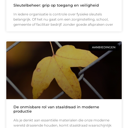
Sleutelbeheer: grip op toegang en veiligheid
In iedere organisatie is controle over fysieke sleutels
belangrijk. Of het nu gaat om een zorginstelling, school,
gemeente of facilitair bedrijf: zonder goede afspraken over
AANBIEDINGEN
De onmisbare rol van staaldraad in moderne
productie
Als je denkt aan essentiële materialen die onze moderne
wereld draaiende houden, komt staaldraad waarschijnlijk