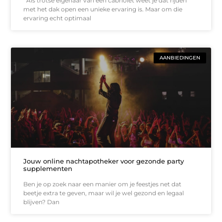
Als trotse eigenaar van een cabriolet weet je dat rijden
met het dak open een unieke ervaring is. Maar om die
ervaring echt optimaal
AANBIEDINGEN
Jouw online nachtapotheker voor gezonde party
supplementen
Ben je op zoek naar een manier om je feestjes net dat
beetje extra te geven, maar wil je wel gezond en legaal
blijven? Dan