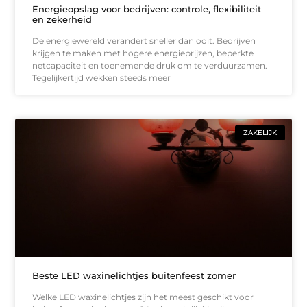
Energieopslag voor bedrijven: controle, flexibiliteit
en zekerheid
De energiewereld verandert sneller dan ooit. Bedrijven
krijgen te maken met hogere energieprijzen, beperkte
netcapaciteit en toenemende druk om te verduurzamen.
Tegelijkertijd wekken steeds meer
ZAKELIJK
Beste LED waxinelichtjes buitenfeest zomer
Welke LED waxinelichtjes zijn het meest geschikt voor