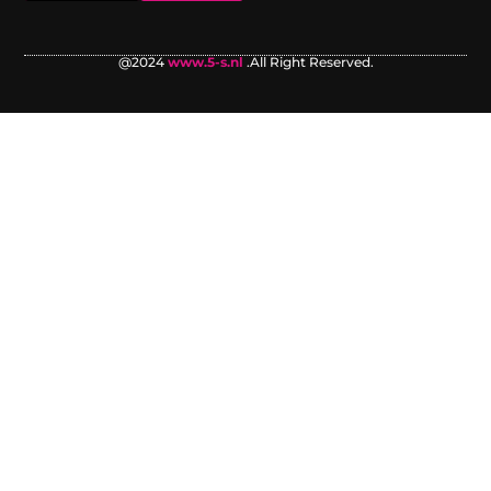
@2024
www.5-s.nl
.All Right Reserved.