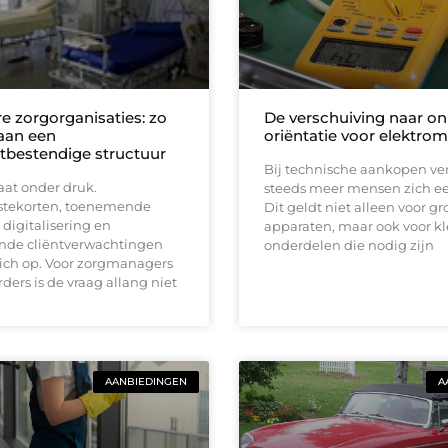
 zorgorganisaties: zo
De verschuiving naar on
aan een
oriëntatie voor elektrom
bestendige structuur
Bij technische aankopen ve
aat onder druk.
steeds meer mensen zich eer
stekorten, toenemende
Dit geldt niet alleen voor gr
 digitalisering en
apparaten, maar ook voor kl
nde cliëntverwachtingen
onderdelen die nodig zijn
zich op. Voor zorgmanagers
ders is de vraag allang niet
AANBIEDINGEN
A