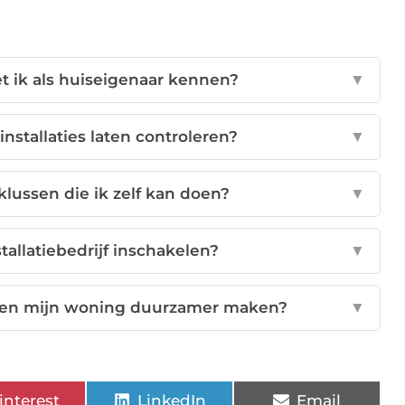
et ik als huiseigenaar kennen?
▼
nstallaties laten controleren?
▼
klussen die ik zelf kan doen?
▼
allatiebedrijf inschakelen?
▼
nnen mijn woning duurzamer maken?
▼
interest
LinkedIn
Email