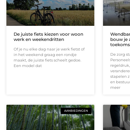
De juiste fiets kiezen voor woon
Wendbare
werk en weekendritten
bouw je 
toekomst
Of je nu elke dag naar je werk fietst of
De zorg st
in het weekend graag een rondje
Personeel
maakt, de juiste fiets scheelt gedoe.
regeldruk,
Een model dat
verandere
stapelen 
en bestuur
meer
AANBIEDINGEN