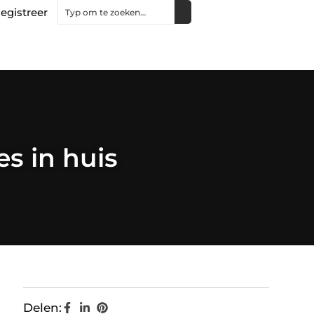
egistreer
es in huis
Delen: