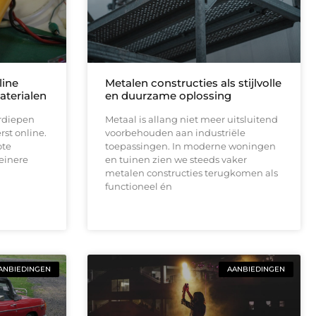
line
Metalen constructies als stijlvolle
aterialen
en duurzame oplossing
rdiepen
Metaal is allang niet meer uitsluitend
st online.
voorbehouden aan industriële
ote
toepassingen. In moderne woningen
einere
en tuinen zien we steeds vaker
metalen constructies terugkomen als
functioneel én
ANBIEDINGEN
AANBIEDINGEN