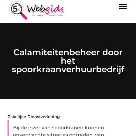
Calamiteitenbeheer door
het
spoorkraanverhuurbedrijf
Zakelijke Dienstverlening
Bij de inzet van spoorkranen kunnen
onverwachte situaties optreden, van