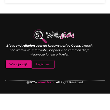
Links kopen: de shortcut naar SEO-succes of een digitale boemerang?
Verdien geld met je website: van passieproject naar inkomstenbron
Blogs en Artikelen voor de Nieuwsgierige Geest.
Ontdek
een wereld vol informatie, inspiratie en verhalen die je
nieuwsgierigheid prikkelen
Wie zijn wij?
Registreer
@2024
www.5-s.nl
.All Right Reserved.