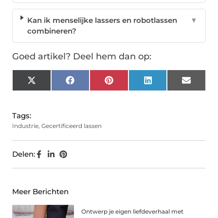
Kan ik menselijke lassers en robotlassen
▼
combineren?
Goed artikel? Deel hem dan op:
X
Facebook
Pinterest
LinkedIn
Email
(Twitter)
Tags:
Industrie
,
Gecertificeerd lassen
Delen:
Meer Berichten
Ontwerp je eigen liefdeverhaal met