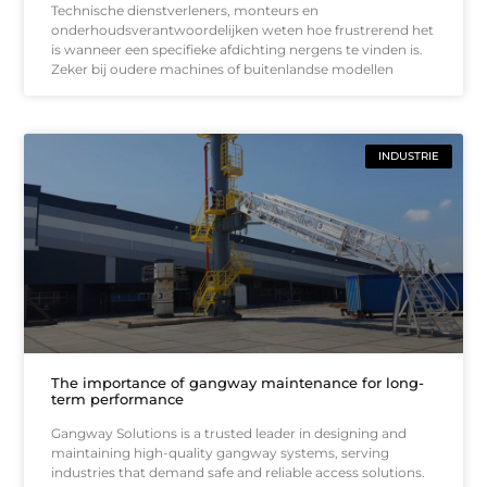
Technische dienstverleners, monteurs en
onderhoudsverantwoordelijken weten hoe frustrerend het
is wanneer een specifieke afdichting nergens te vinden is.
Zeker bij oudere machines of buitenlandse modellen
INDUSTRIE
The importance of gangway maintenance for long-
term performance
Gangway Solutions is a trusted leader in designing and
maintaining high-quality gangway systems, serving
industries that demand safe and reliable access solutions.