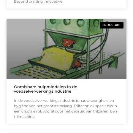
Beyond crafting innovative
INDUSTRIE
Onmisbare hulpmiddelen in de
voedselverwerkingsindustrie
In de voedselverwerkingsindustrie is nauwkeurigheid en
hygiëne van het grootste belang. Triltechniek speelt hierin
een cruciale rol, vooral door het gebruik van trilzeven. Een
trilmachine,