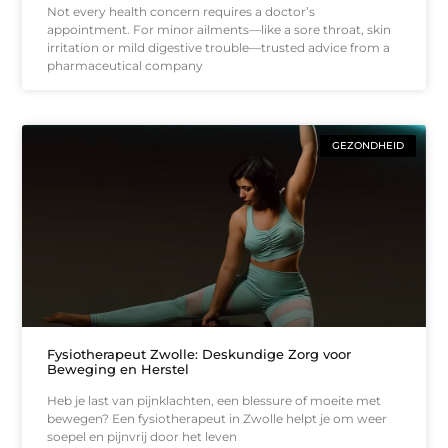
Not every health concern requires a doctor’s
appointment. For minor ailments—like a sore throat, skin
irritation or mild digestive trouble—trusted advice from a
pharmaceutical company
GEZONDHEID
Fysiotherapeut Zwolle: Deskundige Zorg voor
Beweging en Herstel
Heb je last van pijnklachten, een blessure of moeite met
bewegen? Een fysiotherapeut in Zwolle helpt je om weer
soepel en pijnvrij door het leven