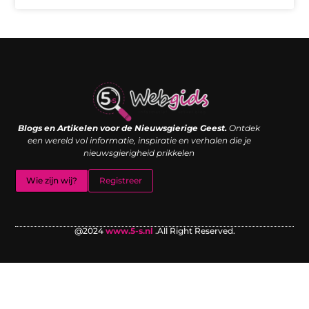
Links kopen: de shortcut naar SEO-succes of een digitale boemerang?
Verdien geld met je website: van passieproject naar inkomstenbron
Blogs en Artikelen voor de Nieuwsgierige Geest.
Ontdek
een wereld vol informatie, inspiratie en verhalen die je
nieuwsgierigheid prikkelen
Wie zijn wij?
Registreer
@2024
www.5-s.nl
.All Right Reserved.