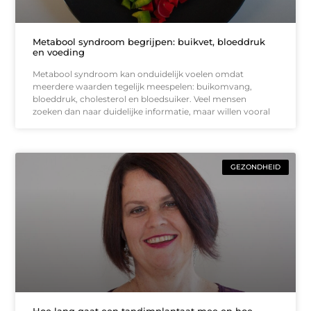
Metabool syndroom begrijpen: buikvet, bloeddruk
en voeding
Metabool syndroom kan onduidelijk voelen omdat
meerdere waarden tegelijk meespelen: buikomvang,
bloeddruk, cholesterol en bloedsuiker. Veel mensen
zoeken dan naar duidelijke informatie, maar willen vooral
GEZONDHEID