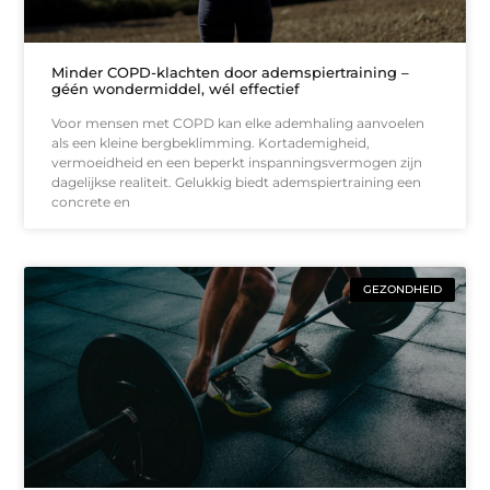
Minder COPD-klachten door ademspiertraining –
géén wondermiddel, wél effectief
Voor mensen met COPD kan elke ademhaling aanvoelen
als een kleine bergbeklimming. Kortademigheid,
vermoeidheid en een beperkt inspanningsvermogen zijn
dagelijkse realiteit. Gelukkig biedt ademspiertraining een
concrete en
GEZONDHEID