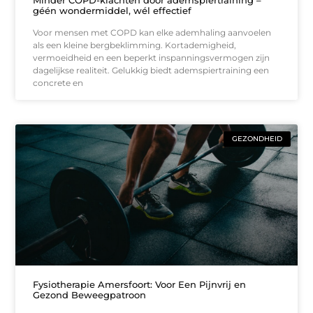
Minder COPD-klachten door ademspiertraining –
géén wondermiddel, wél effectief
Voor mensen met COPD kan elke ademhaling aanvoelen
als een kleine bergbeklimming. Kortademigheid,
vermoeidheid en een beperkt inspanningsvermogen zijn
dagelijkse realiteit. Gelukkig biedt ademspiertraining een
concrete en
GEZONDHEID
Fysiotherapie Amersfoort: Voor Een Pijnvrij en
Gezond Beweegpatroon