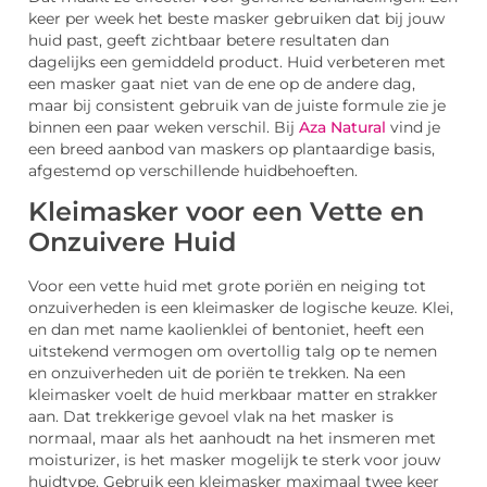
keer per week het beste masker gebruiken dat bij jouw
huid past, geeft zichtbaar betere resultaten dan
dagelijks een gemiddeld product. Huid verbeteren met
een masker gaat niet van de ene op de andere dag,
maar bij consistent gebruik van de juiste formule zie je
binnen een paar weken verschil. Bij
Aza Natural
vind je
een breed aanbod van maskers op plantaardige basis,
afgestemd op verschillende huidbehoeften.
Kleimasker voor een Vette en
Onzuivere Huid
Voor een vette huid met grote poriën en neiging tot
onzuiverheden is een kleimasker de logische keuze. Klei,
en dan met name kaolienklei of bentoniet, heeft een
uitstekend vermogen om overtollig talg op te nemen
en onzuiverheden uit de poriën te trekken. Na een
kleimasker voelt de huid merkbaar matter en strakker
aan. Dat trekkerige gevoel vlak na het masker is
normaal, maar als het aanhoudt na het insmeren met
moisturizer, is het masker mogelijk te sterk voor jouw
huidtype. Gebruik een kleimasker maximaal twee keer