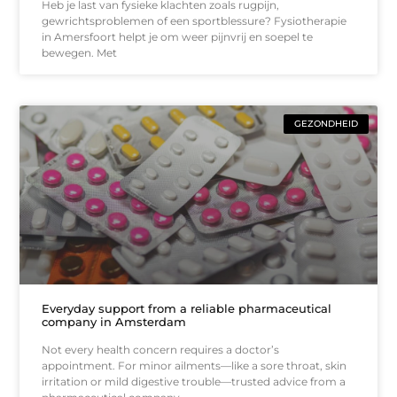
Heb je last van fysieke klachten zoals rugpijn,
gewrichtsproblemen of een sportblessure? Fysiotherapie
in Amersfoort helpt je om weer pijnvrij en soepel te
bewegen. Met
GEZONDHEID
Everyday support from a reliable pharmaceutical
company in Amsterdam
Not every health concern requires a doctor’s
appointment. For minor ailments—like a sore throat, skin
irritation or mild digestive trouble—trusted advice from a