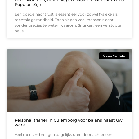
Populair Zijn
Een goede nachtrust is essentieel voor zowel fysieke als
mentale gezondheid. Toch slapen veel mensen slecht
zonder precies te weten waarom. Snurken, een verstopte
neus,
GEZONDHEID
Personal trainer in Culemborg voor balans naast uw
werk
Veel mensen brengen dagelijks uren door achter een