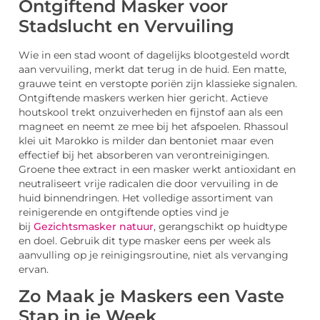
Ontgiftend Masker voor
Stadslucht en Vervuiling
Wie in een stad woont of dagelijks blootgesteld wordt
aan vervuiling, merkt dat terug in de huid. Een matte,
grauwe teint en verstopte poriën zijn klassieke signalen.
Ontgiftende maskers werken hier gericht. Actieve
houtskool trekt onzuiverheden en fijnstof aan als een
magneet en neemt ze mee bij het afspoelen. Rhassoul
klei uit Marokko is milder dan bentoniet maar even
effectief bij het absorberen van verontreinigingen.
Groene thee extract in een masker werkt antioxidant en
neutraliseert vrije radicalen die door vervuiling in de
huid binnendringen. Het volledige assortiment van
reinigerende en ontgiftende opties vind je
bij
Gezichtsmasker natuur
, gerangschikt op huidtype
en doel. Gebruik dit type masker eens per week als
aanvulling op je reinigingsroutine, niet als vervanging
ervan.
Zo Maak je Maskers een Vaste
Stap in je Week