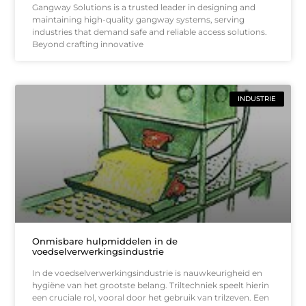
Gangway Solutions is a trusted leader in designing and
maintaining high-quality gangway systems, serving
industries that demand safe and reliable access solutions.
Beyond crafting innovative
INDUSTRIE
Onmisbare hulpmiddelen in de
voedselverwerkingsindustrie
In de voedselverwerkingsindustrie is nauwkeurigheid en
hygiëne van het grootste belang. Triltechniek speelt hierin
een cruciale rol, vooral door het gebruik van trilzeven. Een