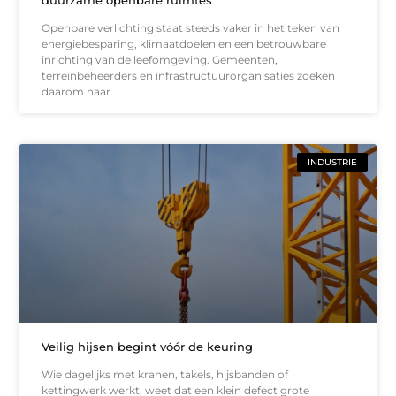
duurzame openbare ruimtes
Openbare verlichting staat steeds vaker in het teken van
energiebesparing, klimaatdoelen en een betrouwbare
inrichting van de leefomgeving. Gemeenten,
terreinbeheerders en infrastructuurorganisaties zoeken
daarom naar
INDUSTRIE
Veilig hijsen begint vóór de keuring
Wie dagelijks met kranen, takels, hijsbanden of
kettingwerk werkt, weet dat een klein defect grote