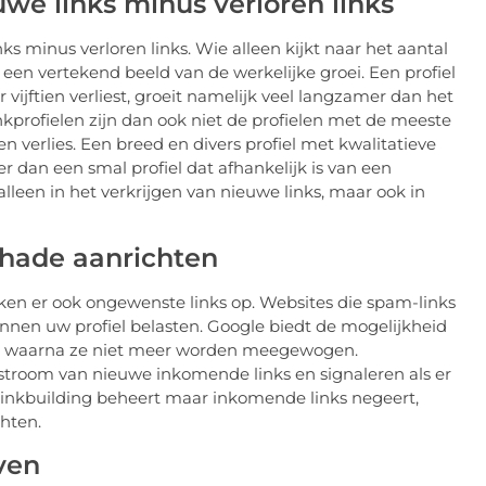
we links minus verloren links
ks minus verloren links. Wie alleen kijkt naar het aantal
t een vertekend beeld van de werkelijke groei. Een profiel
vijftien verliest, groeit namelijk veel langzamer dan het
inkprofielen zijn dan ook niet de profielen met de meeste
en verlies. Een breed en divers profiel met kwalitatieve
er dan een smal profiel dat afhankelijk is van een
 alleen in het verkrijgen van nieuwe links, maar ook in
chade aanrichten
ken er ook ongewenste links op. Websites die spam-links
en uw profiel belasten. Google biedt de mogelijkheid
en, waarna ze niet meer worden meegewogen.
nstroom van nieuwe inkomende links en signaleren als er
linkbuilding beheert maar inkomende links negeert,
chten.
ven