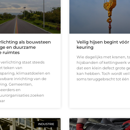
lichting als bouwsteen
Veilig hijsen begint vóór
lige en duurzame
keuring
 ruimtes
Wie dagelijks met kranen, ta
erlichting staat steeds
hijsbanden of kettingwerk w
et teken van
dat een klein defect grote 
sparing, klimaatdoelen en
kan hebben. Toch wordt vei
uwbare inrichting van de
soms teruggebracht tot één
ing. Gemeenten,
heerders en
tuurorganisaties zoeken
aar
INDUSTRIE