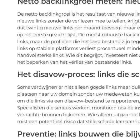
Netto backlinkgroei meten: nieu
De netto backlinkgroei is het resultaat van nieuwe lin
nieuwe links zonder de verliezen mee te tellen, krijg
dat twintig nieuwe links per maand toevoegt maar er 
op het eerste gezicht lijkt. De meest robuuste backl
links, maar de profielen die het best bestand zijn teg
links op stabiele platforms verliest procentueel mind
handvol sterke links. Wie dit begrijpt, investeert niet
het beperken van het verlies van bestaande links.
Het disavow-proces: links die s
Soms verdwijnen er niet alleen goede links maar dui
plaatsen naar uw domein zonder uw medeweten kunn
om die links via een disavow-bestand te rapporter
Specialisten die serieus werken, monitoren ook de i
verdachte bronnen bijkomen. Wie alleen uitgaande 
mist een potentieel risico dat stille schade kan aanri
Preventie: links bouwen die blij