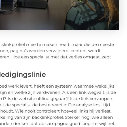
backlinkprofiel mee te maken heeft, maar die de meeste
jnen, pagina’s worden verwijderd, content wordt
eren. Hoe een specialist met dat verlies omgaat, zegt
dedigingslinie
 goed werk levert, heeft een systeem waarmee wekelijks
ijn en welke zijn verdwenen. Als een link wegvalt, is de
d? Is de website offline gegaan? Is de link vervangen
 de specialist de beste reactie. Die analyse kost tijd
oudt. Wie nooit controleert hoeveel links hij verliest,
eling van zijn backlinkprofiel. Sterker nog: wie alleen
maanden denken dat de campagne goed loopt terwijl het