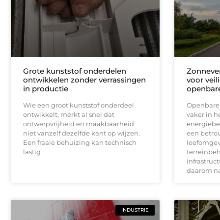
Grote kunststof onderdelen
Zonnever
ontwikkelen zonder verrassingen
voor vei
in productie
openbare
Wie een groot kunststof onderdeel
Openbare v
ontwikkelt, merkt al snel dat
vaker in h
ontwerpvrijheid en maakbaarheid
energiebe
niet vanzelf dezelfde kant op wijzen.
een betro
Een fraaie behuizing kan technisch
leefomgev
lastig
terreinbe
infrastruc
daarom n
INDUSTRIE