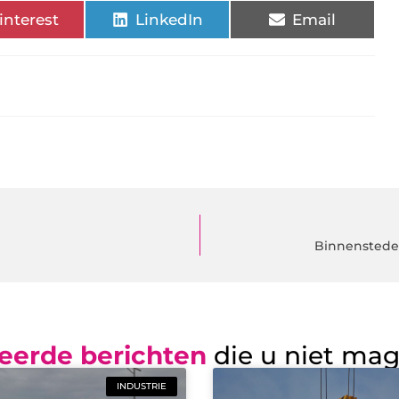
interest
LinkedIn
Email
Binnenstedel
eerde berichten
die u niet ma
INDUSTRIE