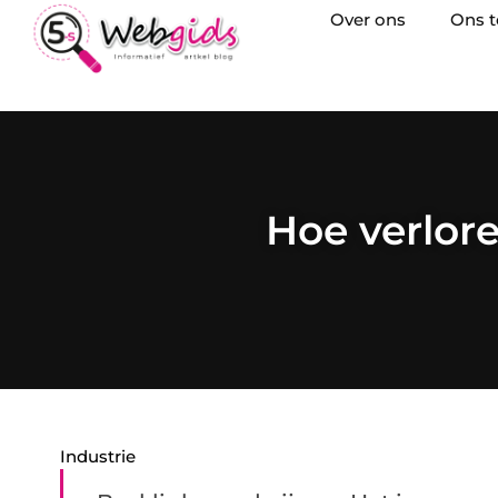
Over ons
Ons 
Hoe verlor
Industrie