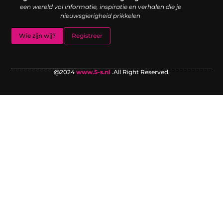
een wereld vol informatie, inspiratie en verhalen die je
nieuwsgierigheid prikkelen
Wie zijn wij?
Registreer
@2024
www.5-s.nl
.All Right Reserved.