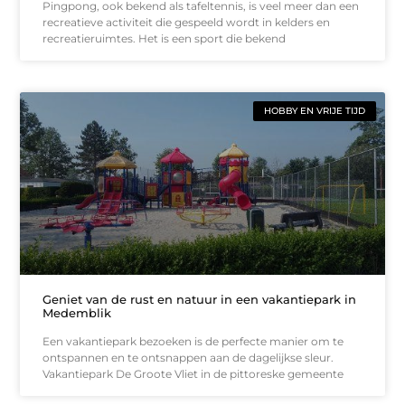
Pingpong, ook bekend als tafeltennis, is veel meer dan een
recreatieve activiteit die gespeeld wordt in kelders en
recreatieruimtes. Het is een sport die bekend
HOBBY EN VRIJE TIJD
Geniet van de rust en natuur in een vakantiepark in
Medemblik
Een vakantiepark bezoeken is de perfecte manier om te
ontspannen en te ontsnappen aan de dagelijkse sleur.
Vakantiepark De Groote Vliet in de pittoreske gemeente