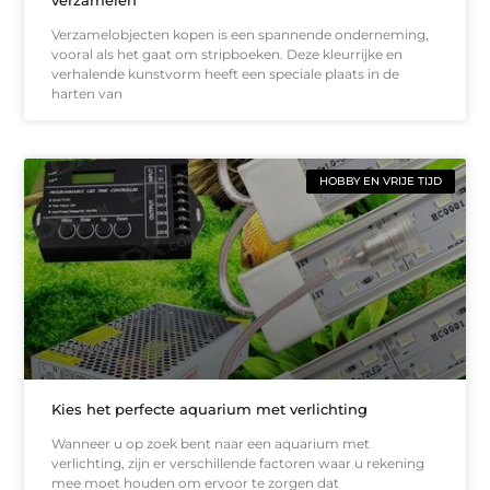
verzamelen
Verzamelobjecten kopen is een spannende onderneming,
vooral als het gaat om stripboeken. Deze kleurrijke en
verhalende kunstvorm heeft een speciale plaats in de
harten van
HOBBY EN VRIJE TIJD
Kies het perfecte aquarium met verlichting
Wanneer u op zoek bent naar een aquarium met
verlichting, zijn er verschillende factoren waar u rekening
mee moet houden om ervoor te zorgen dat