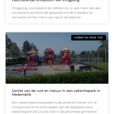
Pingpong, ook bekend als tafeltennis, is veel meer dan een
recreatieve activiteit die gespeeld wordt in kelders en
recreatieruimtes. Het is een sport die bekend
HOBBY EN VRIJE TIJD
Geniet van de rust en natuur in een vakantiepark in
Medemblik
Een vakantiepark bezoeken is de perfecte manier om te
ontspannen en te ontsnappen aan de dagelijkse sleur.
Vakantiepark De Groote Vliet in de pittoreske gemeente