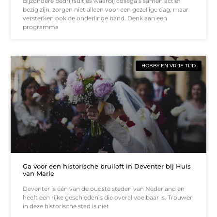
Bijzondere bedrijfsuitjes waarbij collega’s samen actief
bezig zijn, zorgen niet alleen voor een gezellige dag, maar
versterken ook de onderlinge band. Denk aan een
programma
HOBBY EN VRIJE TIJD
Ga voor een historische bruiloft in Deventer bij Huis
van Marle
Deventer is één van de oudste steden van Nederland en
heeft een rijke geschiedenis die overal voelbaar is. Trouwen
in deze historische stad is niet