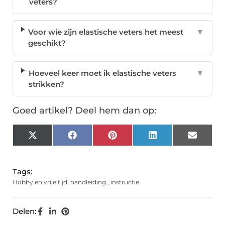
veters?
Voor wie zijn elastische veters het meest
▼
geschikt?
Hoeveel keer moet ik elastische veters
▼
strikken?
Goed artikel? Deel hem dan op:
X
Facebook
Pinterest
LinkedIn
Email
(Twitter)
Tags:
Hobby en vrije tijd
,
handleiding
,
instructie
Delen: