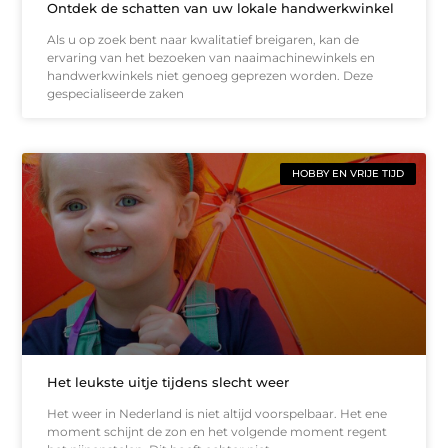
Ontdek de schatten van uw lokale handwerkwinkel
Als u op zoek bent naar kwalitatief breigaren, kan de
ervaring van het bezoeken van naaimachinewinkels en
handwerkwinkels niet genoeg geprezen worden. Deze
gespecialiseerde zaken
HOBBY EN VRIJE TIJD
Het leukste uitje tijdens slecht weer
Het weer in Nederland is niet altijd voorspelbaar. Het ene
moment schijnt de zon en het volgende moment regent