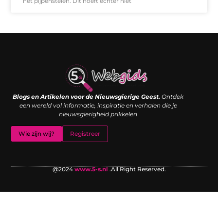
het pijpenstelen. Dit hoeft echter niet
Links kopen: de shortcut naar SEO-succes of een digitale boemerang?
Verdien geld met je website: van passieproject naar inkomstenbron
Blogs en Artikelen voor de Nieuwsgierige Geest.
Ontdek
een wereld vol informatie, inspiratie en verhalen die je
nieuwsgierigheid prikkelen
Wie zijn wij?
Registreer
@2024
www.5-s.nl
.All Right Reserved.