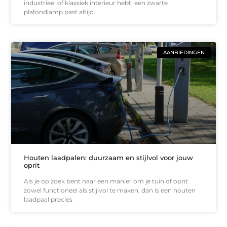
industrieel of klassiek interieur hebt, een zwarte
plafondlamp past altijd.
AANBIEDINGEN
Houten laadpalen: duurzaam en stijlvol voor jouw
oprit
Als je op zoek bent naar een manier om je tuin of oprit
zowel functioneel als stijlvol te maken, dan is een houten
laadpaal precies