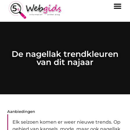
De nagellak trendkleuren
van dit najaar
Aanbiedingen
Elk seizoen komen er weer nieuwe trends. Op
gebied van kapsels, mode, maar ook nagellak