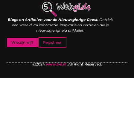
Links kopen: de shortcut naar SEO-succes of een digitale boemerang?
Verdien geld met je website: van passieproject naar inkomstenbron
Blogs en Artikelen voor de Nieuwsgierige Geest.
Ontdek
een wereld vol informatie, inspiratie en verhalen die je
nieuwsgierigheid prikkelen
Wie zijn wij?
Registreer
@2024
www.5-s.nl
.All Right Reserved.