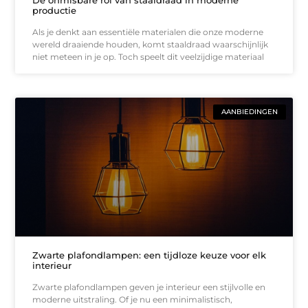
productie
Als je denkt aan essentiële materialen die onze moderne
wereld draaiende houden, komt staaldraad waarschijnlijk
niet meteen in je op. Toch speelt dit veelzijdige materiaal
AANBIEDINGEN
Zwarte plafondlampen: een tijdloze keuze voor elk
interieur
Zwarte plafondlampen geven je interieur een stijlvolle en
moderne uitstraling. Of je nu een minimalistisch,