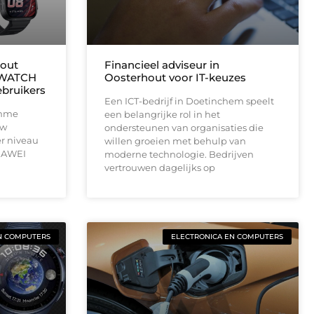
kout
Financieel adviseur in
 WATCH
Oosterhout voor IT-keuzes
ebruikers
Een ICT-bedrijf in Doetinchem speelt
imme
een belangrijke rol in het
uw
ondersteunen van organisaties die
er niveau
willen groeien met behulp van
HUAWEI
moderne technologie. Bedrijven
vertrouwen dagelijks op
N COMPUTERS
ELECTRONICA EN COMPUTERS