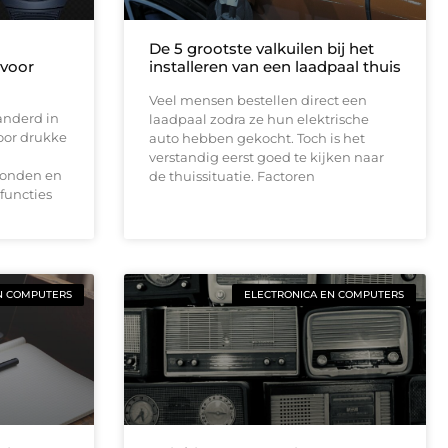
De 5 grootste valkuilen bij het
 voor
installeren van een laadpaal thuis
Veel mensen bestellen direct een
anderd in
laadpaal zodra ze hun elektrische
oor drukke
auto hebben gekocht. Toch is het
verstandig eerst goed te kijken naar
bonden en
de thuissituatie. Factoren
functies
N COMPUTERS
ELECTRONICA EN COMPUTERS