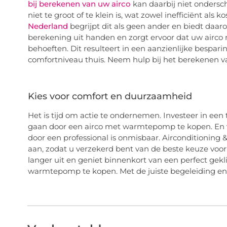
bij berekenen van uw airco
kan daarbij niet ondersc
niet te groot of te klein is, wat zowel inefficiënt als k
Nederland
begrijpt dit als geen ander en biedt daar
berekening uit handen en zorgt ervoor dat uw airc
behoeften. Dit resulteert in een aanzienlijke bespa
comfortniveau thuis. Neem hulp bij het berekenen va
Kies voor comfort en duurzaamheid
Het is tijd om actie te ondernemen. Investeer in e
gaan door een airco met warmtepomp te kopen. En ve
door een professional is onmisbaar. Airconditionin
aan, zodat u verzekerd bent van de beste keuze voor 
langer uit en geniet binnenkort van een perfect gek
warmtepomp te kopen. Met de juiste begeleiding en s