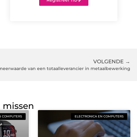
Registreer nu
VOLGENDE →
meerwaarde van een totaalleverancier in metaalbewerking
g missen
N COMPUTERS
ELECTRONICA EN COMPUTERS