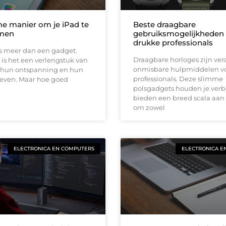
e manier om je iPad te
Beste draagbare
men
gebruiksmogelijkheden
drukke professionals
is meer dan een gadget.
Draagbare horloges zijn ver
 is het een verlengstuk van
onmisbare hulpmiddelen v
 hun ontspanning en hun
professionals. Deze slimme
leven. Maar hoe goed
polsgadgets houden je ver
bieden een breed scala aan 
om zowel
ELECTRONICA EN COMPUTERS
ELECTRONICA E