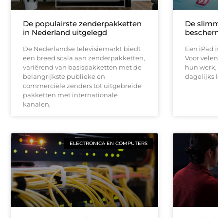
De populairste zenderpakketten
De slimm
in Nederland uitgelegd
bescher
De Nederlandse televisiemarkt biedt
Een iPad 
een breed scala aan zenderpakketten,
Voor velen
variërend van basispakketten met de
hun werk,
belangrijkste publieke en
dagelijks 
commerciële zenders tot uitgebreide
pakketten met internationale
kanalen,
ELECTRONICA EN COMPUTERS