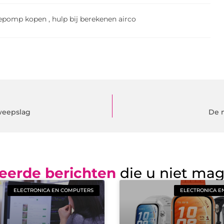
tepomp kopen
,
hulp bij berekenen airco
weepslag
De 
eerde berichten
die u niet ma
ELECTRONICA EN COMPUTERS
ELECTRONICA E