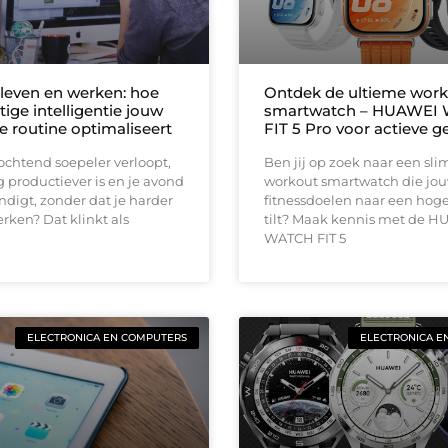
leven en werken: hoe
Ontdek de ultieme wor
ige intelligentie jouw
smartwatch – HUAWEI
e routine optimaliseert
FIT 5 Pro voor actieve g
 ochtend soepeler verloopt,
Ben jij op zoek naar een sl
 productiever is en je avond
workout smartwatch die jo
indigt, zonder dat je harder
fitnessdoelen naar een hog
erken? Dat klinkt als
tilt? Maak kennis met de 
WATCH FIT 5
ELECTRONICA EN COMPUTERS
ELECTRONICA E