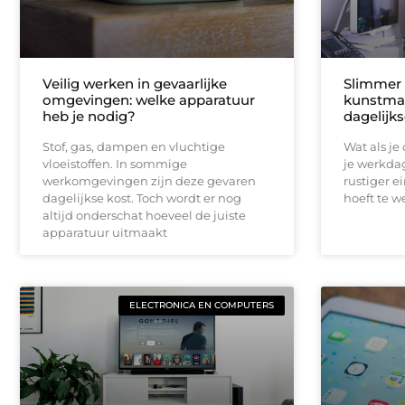
Veilig werken in gevaarlijke
Slimmer 
omgevingen: welke apparatuur
kunstmat
heb je nodig?
dagelijks
Stof, gas, dampen en vluchtige
Wat als je
vloeistoffen. In sommige
je werkdag
werkomgevingen zijn deze gevaren
rustiger e
dagelijkse kost. Toch wordt er nog
hoeft te w
altijd onderschat hoeveel de juiste
apparatuur uitmaakt
ELECTRONICA EN COMPUTERS