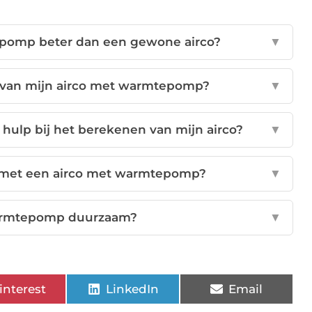
epomp beter dan een gewone airco?
▼
te van mijn airco met warmtepomp?
▼
 hulp bij het berekenen van mijn airco?
▼
n met een airco met warmtepomp?
▼
warmtepomp duurzaam?
▼
interest
LinkedIn
Email