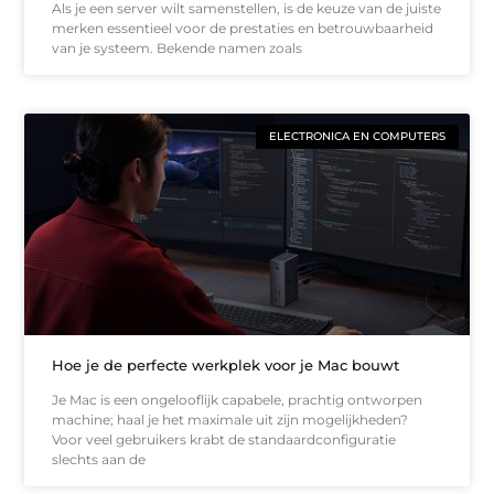
Als je een server wilt samenstellen, is de keuze van de juiste
merken essentieel voor de prestaties en betrouwbaarheid
van je systeem. Bekende namen zoals
ELECTRONICA EN COMPUTERS
Hoe je de perfecte werkplek voor je Mac bouwt
Je Mac is een ongelooflijk capabele, prachtig ontworpen
machine; haal je het maximale uit zijn mogelijkheden?
Voor veel gebruikers krabt de standaardconfiguratie
slechts aan de