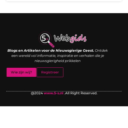
Links kopen: de shortcut naar SEO-succes of een digitale boemerang?
Verdien geld met je website: van passieproject naar inkomstenbron
Blogs en Artikelen voor de Nieuwsgierige Geest.
Ontdek
een wereld vol informatie, inspiratie en verhalen die je
nieuwsgierigheid prikkelen
Wie zijn wij?
Registreer
@2024
www.5-s.nl
.All Right Reserved.