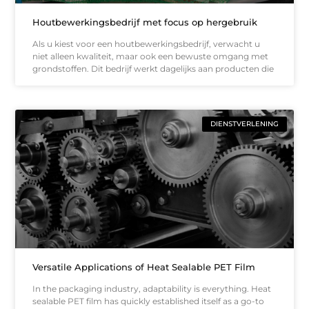
Houtbewerkingsbedrijf met focus op hergebruik
Als u kiest voor een houtbewerkingsbedrijf, verwacht u
niet alleen kwaliteit, maar ook een bewuste omgang met
grondstoffen. Dit bedrijf werkt dagelijks aan producten die
DIENSTVERLENING
Versatile Applications of Heat Sealable PET Film
In the packaging industry, adaptability is everything. Heat
sealable PET film has quickly established itself as a go-to