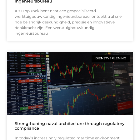
ingenieursbureau
Als u op zoek bent naar een gespecialiseerd
werktuigbouwkundig ingenieursbureau, ontdekt u al snel
hoe belangrijk deskundigheid, precisie en innovatieve
denkkracht zijn. Een werktuigbouwkundig
ingenieursbureau
DIENSTVERLENING
Strengthening naval architecture through regulatory
compliance
In today’s increasingly regulated maritime environment,