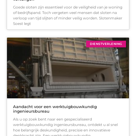
Goede sloten zijn essentieel voor de veiligheid van je woning
of bedrijfspand. Toch vergeten veel mensen dat sloten na
verloop van tijd slijten of minder veilig worden. Slotenmaker
Soest legt
DIENSTVERLENING
Aandacht voor een werktuigbouwkundig
ingenieursbureau
Als u op zoek bent naar een gespecialiseerd
werktuigbouwkundig ingenieursbureau, ontdekt u al snel
hoe belangrijk deskundigheid, precisie en innovatieve
denkkracht zijn. Een werktuigbouwkundig