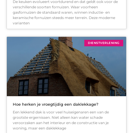
De keuken evolueert voortdurend en dat geldt ook voor de
verschillende soorten fornuizen. Waar voorheen
gasfornuizen de standaard waren, winnen inductie- en
keramische fornuizen steeds meer terrein. Deze moderne
varianten
DIENSTVERLENING
Hoe herken je vroegtijdig een daklekkage?
Een lekkend dak is voor veel huiseigenaren een van de
grootste ergernissen. Niet alleen kan water schade
veroorzaken aan het interieur en de constructie van je
woning, maar een daklekkage