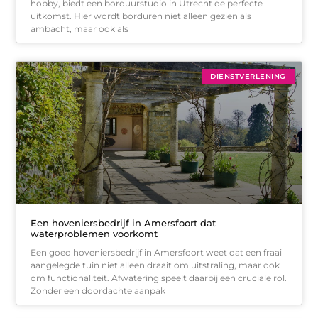
hobby, biedt een borduurstudio in Utrecht de perfecte
uitkomst. Hier wordt borduren niet alleen gezien als
ambacht, maar ook als
DIENSTVERLENING
Een hoveniersbedrijf in Amersfoort dat
waterproblemen voorkomt
Een goed hoveniersbedrijf in Amersfoort weet dat een fraai
aangelegde tuin niet alleen draait om uitstraling, maar ook
om functionaliteit. Afwatering speelt daarbij een cruciale rol.
Zonder een doordachte aanpak