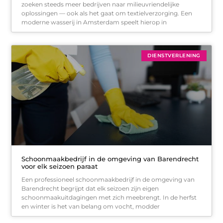
zoeken steeds meer bedrijven naar milieuvriendelijke
oplossingen — ook als het gaat om textielverzorging. Een
moderne wasserij in Amsterdam speelt hierop in
DIENSTVERLENING
Schoonmaakbedrijf in de omgeving van Barendrecht
voor elk seizoen paraat
Een professioneel schoonmaakbedrijf in de omgeving van
Barendrecht begrijpt dat elk seizoen zijn eigen
schoonmaakuitdagingen met zich meebrengt. In de herfst
en winter is het van belang om vocht, modder