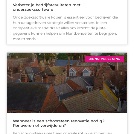
Verbeter je bedrijfsresultaten met
onderzoekssoftware
Onderzoekssoftware kopen is essentieel voor bedrijven die
hun datagedreven strategie willen versterken. In een
competitieve markt draait alles om inzicht: de juiste
gegevens kunnen helpen om klantbehoeften te begrijpen,
markttrends
DIENSTVERLENING
Wanneer is een schoorsteen renovatie nodig?
Renoveren of verwijderen?
Een schoorsteen speelt een cruciale rol in de afvoer van