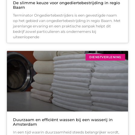
De slimme keuze voor ongediertebestrijding in regio
Baarn
Terminator Ongediertebestrijders is een gevestigde naam
op het gebied van ongediertebestrijding in regio Baarn. Met
jarenlange ervaring en een praktische aanpak helpt dit
bedrijf zowel particulieren als ondernemers bij
uiteenlopende
DIENSTVERLENING
Duurzaam en efficiënt wassen bij een wasserij in
Amsterdam
In een tijd waarin duurzaamheid steeds belangrijker wordt,